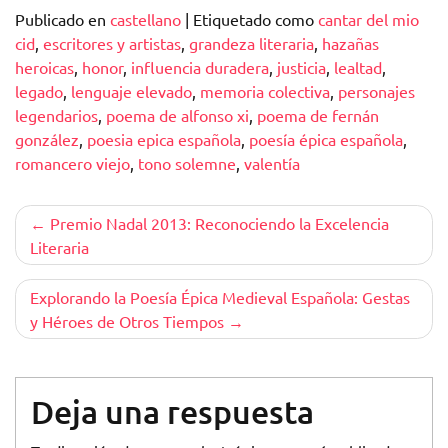
Publicado en
castellano
|
Etiquetado como
cantar del mio
cid
,
escritores y artistas
,
grandeza literaria
,
hazañas
heroicas
,
honor
,
influencia duradera
,
justicia
,
lealtad
,
legado
,
lenguaje elevado
,
memoria colectiva
,
personajes
legendarios
,
poema de alfonso xi
,
poema de fernán
gonzález
,
poesia epica española
,
poesía épica española
,
romancero viejo
,
tono solemne
,
valentía
Navegación
Premio Nadal 2013: Reconociendo la Excelencia
Literaria
de
entradas
Explorando la Poesía Épica Medieval Española: Gestas
y Héroes de Otros Tiempos
Deja una respuesta