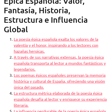
Épica Española: Valor,
Fantasía, Historia,
Estructura e Influencia
Global
La poesía épica española exalta los valores de la
valentía y el honor, inspirando a los lectores con
hazañas heroicas.
A través de sus narrativas extensas, la poesía épica
española transporta al lector a mundos fantásticos y
legendarios.
Los poemas épicos españoles preservan la memoria
histórica y cultural de España, ofreciendo una visión
única del pasado.
La estructura métrica elaborada de la poesía épica
española desafía al lector y enriquece su experiencia
literaria.
La influencia perdurable de la poesía épica española