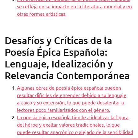
se refleja en su impacto en la literatura mundial y en
otras formas artísticas.
Desafíos y Críticas de la
Poesía Épica Española:
Lenguaje, Idealización y
Relevancia Contemporánea
Algunas obras de poesía épica española pueden
resultar difíciles de entender debido a su lenguaje
arcaico y su extensión, lo que puede desalentar a
lectores poco familiarizados con el género.
La poesía épica española tiende a idealizar la figura
del héroe y exaltar valores tradicionales, lo que
puede resultar anacrónico o alejado de la sensibilidad