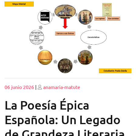
Publicado
Publicado
06 junio 2026
|
anamaria-matute
La Poesía Épica
Española: Un Legado
de Grandeza Literaria