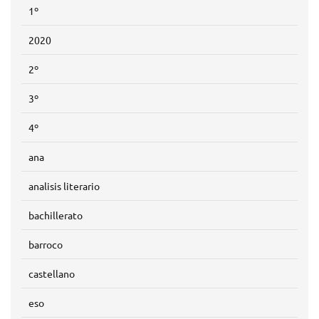
1º
2020
2º
3º
4º
ana
analisis literario
bachillerato
barroco
castellano
eso