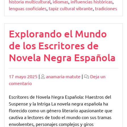
historia multicultural
,
idiomas
,
influencias históricas
,
lenguas cooficiales
,
tapiz cultural vibrante
,
tradiciones
Explorando el Mundo
de los Escritores de
Novela Negra Española
Publicado
Publicado
17 mayo 2025
|
anamaria-matute
|
Deja un
en
comentario
Explorando
el
Escritores de Novela Negra Española: Maestros del
Mundo
Suspense y la Intriga La novela negra española ha
de
florecido como un género literario apasionante que
los
cautiva a lectores de todo el mundo con sus tramas
Escritores
envolventes, personajes complejos y giros