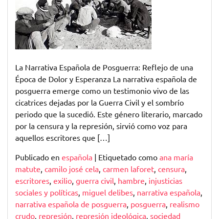
la
Narrativa
Española
de
Posguerra
La Narrativa Española de Posguerra: Reflejo de una
Época de Dolor y Esperanza La narrativa española de
posguerra emerge como un testimonio vivo de las
cicatrices dejadas por la Guerra Civil y el sombrío
periodo que la sucedió. Este género literario, marcado
por la censura y la represión, sirvió como voz para
aquellos escritores que […]
Publicado en
española
|
Etiquetado como
ana maría
matute
,
camilo josé cela
,
carmen laforet
,
censura
,
escritores
,
exilio
,
guerra civil
,
hambre
,
injusticias
sociales y políticas
,
miguel delibes
,
narrativa española
,
narrativa española de posguerra
,
posguerra
,
realismo
crudo
,
represión
,
represión ideológica
,
sociedad