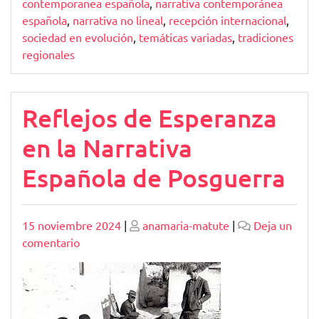
contemporanea española
,
narrativa contemporánea
española
,
narrativa no lineal
,
recepción internacional
,
sociedad en evolución
,
temáticas variadas
,
tradiciones
regionales
Reflejos de Esperanza
en la Narrativa
Española de Posguerra
Publicado
Publicado
15 noviembre 2024
|
anamaria-matute
|
Deja un
en
comentario
Reflejos
de
Esperanza
en