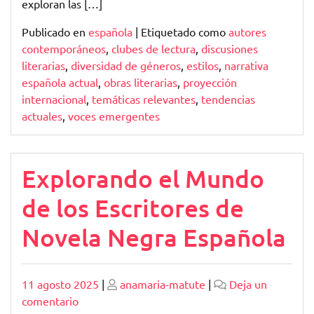
exploran las […]
Publicado en
española
|
Etiquetado como
autores
contemporáneos
,
clubes de lectura
,
discusiones
literarias
,
diversidad de géneros
,
estilos
,
narrativa
española actual
,
obras literarias
,
proyección
internacional
,
temáticas relevantes
,
tendencias
actuales
,
voces emergentes
Explorando el Mundo
de los Escritores de
Novela Negra Española
Publicado
Publicado
11 agosto 2025
|
anamaria-matute
|
Deja un
en
comentario