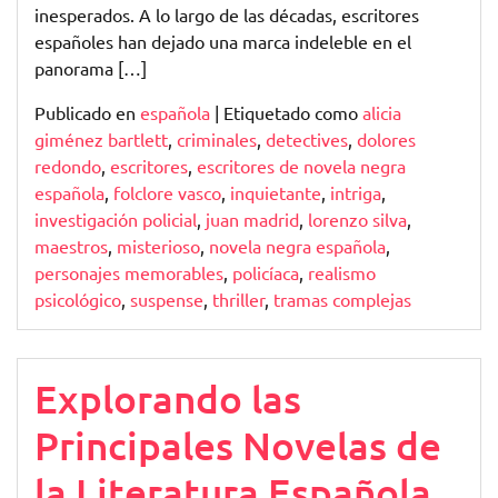
de
inesperados. A lo largo de las décadas, escritores
Novela
españoles han dejado una marca indeleble en el
Negra
panorama […]
Española
Publicado en
española
|
Etiquetado como
alicia
giménez bartlett
,
criminales
,
detectives
,
dolores
redondo
,
escritores
,
escritores de novela negra
española
,
folclore vasco
,
inquietante
,
intriga
,
investigación policial
,
juan madrid
,
lorenzo silva
,
maestros
,
misterioso
,
novela negra española
,
personajes memorables
,
policíaca
,
realismo
psicológico
,
suspense
,
thriller
,
tramas complejas
Explorando las
Principales Novelas de
la Literatura Española