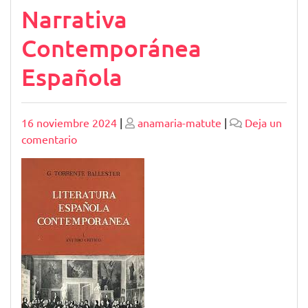
Narrativa
Contemporánea
Española
Publicado
Publicado
16 noviembre 2024
|
anamaria-matute
|
Deja un
en
comentario
Explorando
la
Diversidad
de
la
Narrativa
Contemporánea
Española