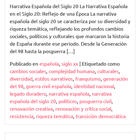
de
Narrativa Española del Siglo 20 La Narrativa Española
la
en el Siglo 20: Reflejo de una Época La narrativa
historia
española del siglo 20 se caracteriza por su diversidad y
y
riqueza temática, reflejando los profundos cambios
la
sociales, políticos y culturales que marcaron la historia
identidad
de España durante ese periodo. Desde la Generación
del 98 hasta la posguerra […]
Publicado en
española
,
siglo xx
|
Etiquetado como
cambios sociales
,
complejidad humana
,
culturales
,
diversidad
,
estilos narrativos
,
franquismo
,
generación
del 98
,
guerra civil española
,
identidad nacional
,
legado duradero
,
narrativa española
,
narrativa
española del siglo 20
,
políticos
,
posguerra civil
,
renovación creativa
,
renovación y crítica social
,
resistencia
,
riqueza temática
,
transición democrática