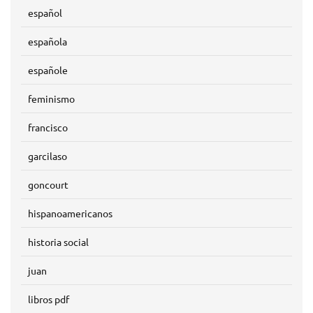
español
española
españole
feminismo
francisco
garcilaso
goncourt
hispanoamericanos
historia social
juan
libros pdf