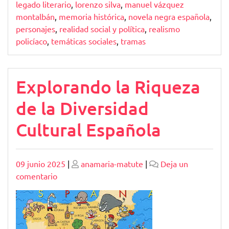
legado literario
,
lorenzo silva
,
manuel vázquez
montalbán
,
memoria histórica
,
novela negra española
,
personajes
,
realidad social y política
,
realismo
policíaco
,
temáticas sociales
,
tramas
Explorando la Riqueza
de la Diversidad
Cultural Española
Publicado
Publicado
09 junio 2025
|
anamaria-matute
|
Deja un
en
comentario
Explorando
la
Riqueza
de