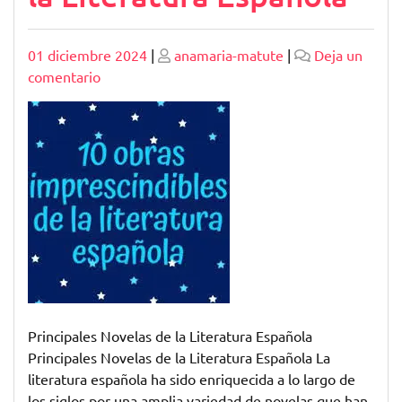
Publicado
Publicado
01 diciembre 2024
|
anamaria-matute
|
Deja un
en
comentario
Explorando
las
Principales
Novelas
de
la
Literatura
Española
Principales Novelas de la Literatura Española
Principales Novelas de la Literatura Española La
literatura española ha sido enriquecida a lo largo de
los siglos por una amplia variedad de novelas que han