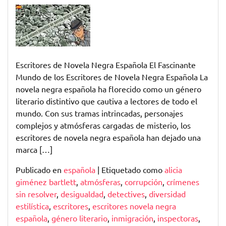
Explorando
el
Mundo
de
los
Escritores
Escritores de Novela Negra Española El Fascinante
de
Mundo de los Escritores de Novela Negra Española La
Novela
novela negra española ha florecido como un género
Negra
literario distintivo que cautiva a lectores de todo el
Española
mundo. Con sus tramas intrincadas, personajes
complejos y atmósferas cargadas de misterio, los
escritores de novela negra española han dejado una
marca […]
Publicado en
española
|
Etiquetado como
alicia
giménez bartlett
,
atmósferas
,
corrupción
,
crímenes
sin resolver
,
desigualdad
,
detectives
,
diversidad
estilística
,
escritores
,
escritores novela negra
española
,
género literario
,
inmigración
,
inspectoras
,