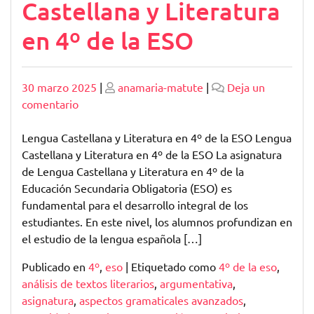
Castellana y Literatura
en 4º de la ESO
Publicado
Publicado
30 marzo 2025
|
anamaria-matute
|
Deja un
en
comentario
Explorando
la
Lengua Castellana y Literatura en 4º de la ESO Lengua
Lengua
Castellana y Literatura en 4º de la ESO La asignatura
Castellana
de Lengua Castellana y Literatura en 4º de la
y
Educación Secundaria Obligatoria (ESO) es
Literatura
fundamental para el desarrollo integral de los
en
estudiantes. En este nivel, los alumnos profundizan en
4º
el estudio de la lengua española […]
de
Publicado en
4º
,
eso
|
Etiquetado como
4º de la eso
,
la
análisis de textos literarios
,
argumentativa
,
ESO
asignatura
,
aspectos gramaticales avanzados
,