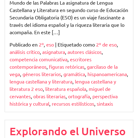
de
Mundo de las Palabras La asignatura de Lengua
la
Castellana y Literatura en segundo curso de Educación
Lengua
Secundaria Obligatoria (ESO) es un viaje fascinante a
Castellana
través del idioma español y la riqueza literaria que lo
y
acompaña. En este […]
Literatura
Publicado en
2º
,
eso
|
Etiquetado como
2º de eso
,
en
análisis crítico
,
asignatura
,
autores clásicos
,
2º
competencia comunicativa
,
escritores
de
contemporáneos
,
figuras retóricas
,
garcilaso de la
ESO
vega
,
géneros literarios
,
gramática
,
hispanoamericana
,
lengua castellana y literatura
,
lengua castellana y
literatura 2 eso
,
literatura española
,
miguel de
cervantes
,
obras literarias
,
ortografía
,
perspectiva
histórica y cultural
,
recursos estilísticos
,
sintaxis
Explorando el Universo