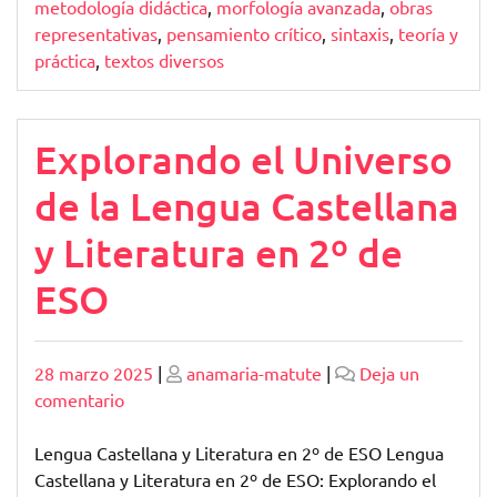
metodología didáctica
,
morfología avanzada
,
obras
representativas
,
pensamiento crítico
,
sintaxis
,
teoría y
práctica
,
textos diversos
Explorando el Universo
de la Lengua Castellana
y Literatura en 2º de
ESO
Publicado
Publicado
28 marzo 2025
|
anamaria-matute
|
Deja un
en
comentario
Explorando
el
Lengua Castellana y Literatura en 2º de ESO Lengua
Universo
Castellana y Literatura en 2º de ESO: Explorando el