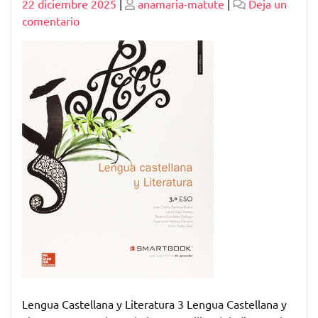
Publicado
Publicado
22 diciembre 2025
|
anamaria-matute
|
Deja un
en
comentario
Explorando
el
Universo
de
la
Lengua
Castellana
y
Literatura
3
Lengua Castellana y Literatura 3 Lengua Castellana y