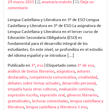
Publicado
Publicado
29 marzo 2025
|
anamaria-matute
|
Deja un
en
comentario
Explorando
la
Lengua Castellana y Literatura en 3º de ESO Lengua
riqueza
Castellana y Literatura en 3º de ESO La asignatura de
de
Lengua Castellana y Literatura en el tercer curso de
la
Educación Secundaria Obligatoria (ESO) es
lengua
fundamental para el desarrollo integral de los
castellana
estudiantes. En este nivel, se profundiza en el estudio
y
del idioma español y se introduce […]
literatura
Publicado en
3º
,
eso
|
Etiquetado como
3º de eso
,
en
análisis de textos literarios
,
asignatura
,
autores
3º
destacados
,
competencia comunicativa
,
creatividad
,
de
debates sobre temas actuales
,
desarrollo personal
,
ESO
empatía hacia otras culturas
,
evaluación continua
,
expresión escrita
,
expresión oral
,
géneros literarios
,
gramaticales
,
lecturas comentadas
,
lengua castellana y
literatura
,
lengua castellana y literatura 3 eso
,