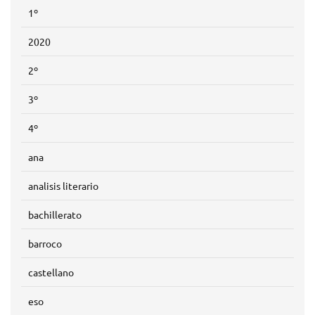
1º
2020
2º
3º
4º
ana
analisis literario
bachillerato
barroco
castellano
eso