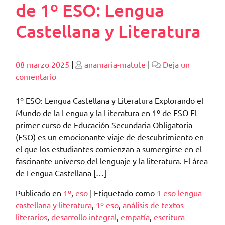
de 1º ESO: Lengua
Castellana y Literatura
Publicado
Publicado
08 marzo 2025
|
anamaria-matute
|
Deja un
en
comentario
Explorando
el
1º ESO: Lengua Castellana y Literatura Explorando el
Universo
Mundo de la Lengua y la Literatura en 1º de ESO El
de
primer curso de Educación Secundaria Obligatoria
1º
(ESO) es un emocionante viaje de descubrimiento en
ESO:
el que los estudiantes comienzan a sumergirse en el
Lengua
fascinante universo del lenguaje y la literatura. El área
Castellana
de Lengua Castellana […]
y
Publicado en
1º
,
eso
|
Etiquetado como
1 eso lengua
Literatura
castellana y literatura
,
1º eso
,
análisis de textos
literarios
,
desarrollo integral
,
empatía
,
escritura