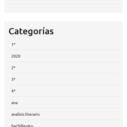
Categorías
1º
2020
2º
3º
4º
ana
analisis literario
bachillerato