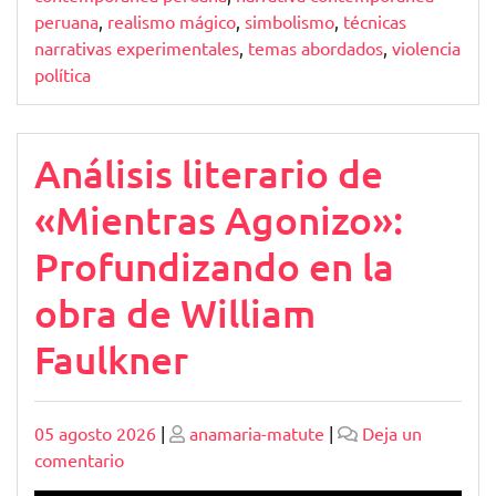
peruana
,
realismo mágico
,
simbolismo
,
técnicas
narrativas experimentales
,
temas abordados
,
violencia
política
Análisis literario de
«Mientras Agonizo»:
Profundizando en la
obra de William
Faulkner
Publicado
Publicado
05 agosto 2026
|
anamaria-matute
|
Deja un
en
comentario
Análisis