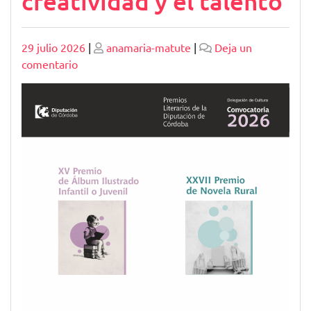
creatividad y el talento
Publicado
Publicado
29 julio 2026
|
anamaria-matute
|
Deja un
en
comentario
Convocatorias
literarias
del
Ministerio
de
Cultura:
Fomentando
la
creatividad
y
el
talento