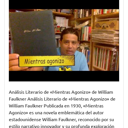
literario
de
«Mientras
Agonizo»:
Profundizando
en
la
obra
de
William
Faulkner
Análisis Literario de «Mientras Agonizo» de William
Faulkner Análisis Literario de «Mientras Agonizo» de
William Faulkner Publicada en 1930, «Mientras
Agonizo» es una novela emblemática del autor
estadounidense William Faulkner, reconocido por su
estilo narrativo innovador y su profunda exploración