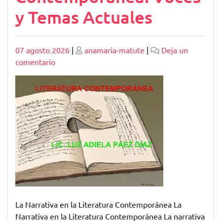
y Temas Actuales
Publicado
Publicado
07 agosto 2026
|
anamaria-matute
|
Deja un
en
comentario
Explorando
la
Narrativa
en
la
Literatura
Contemporánea:
Voces
y
Temas
Actuales
La Narrativa en la Literatura Contemporánea La
Narrativa en la Literatura Contemporánea La narrativa