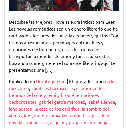
Pasión
y
Emoción
Descubre las Mejores Novelas Románticas para Leer
sin
Las novelas románticas son un género literario que ha
Límites
cautivado a lectores de todas las edades y gustos. Con
tramas apasionantes, personajes entrañables y
emociones desbordantes, estas historias nos
transportan a mundos de amor y fantasía. Si estás
buscando sumergirte en el romance literario, aquí te
presentamos una […]
Publicado en
Uncategorized
|
Etiquetado como
carlos
ruiz zafón
,
cumbres borrascosas
,
el amor en los
tiempos del cólera
,
emily brontë
,
emociones
desbordantes
,
gabriel garcía márquez
,
isabel allende
,
jane austen
,
la casa de los espíritus
,
la sombra del
viento
,
leer
,
mejores novelas románticas para leer
,
novelas románticas
,
orgullo y prejuicio
,
personajes