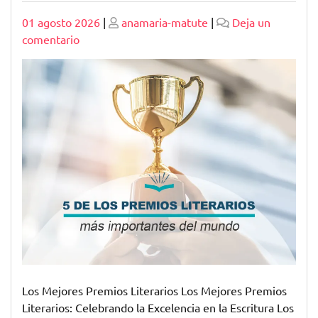
Publicado
Publicado
01 agosto 2026
|
anamaria-matute
|
Deja un
en
comentario
Descubriendo
los
Mejores
Premios
Literarios
del
Mundo
Los Mejores Premios Literarios Los Mejores Premios
Literarios: Celebrando la Excelencia en la Escritura Los