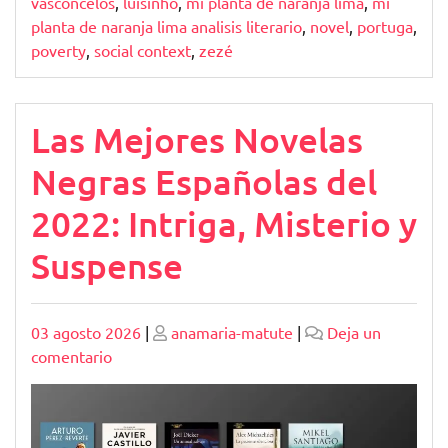
vasconcelos
,
luisinho
,
mi planta de naranja lima
,
mi
planta de naranja lima analisis literario
,
novel
,
portuga
,
poverty
,
social context
,
zezé
Las Mejores Novelas
Negras Españolas del
2022: Intriga, Misterio y
Suspense
Publicado
Publicado
03 agosto 2026
|
anamaria-matute
|
Deja un
en
comentario
Las
Mejores
Novelas