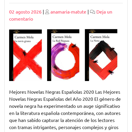
Publicado
Publicado
02 agosto 2026
|
anamaria-matute
|
Deja un
en
comentario
Las
Mejores
Novelas
Negras
Españolas
del
Año
2020:
Intriga,
Misterio
Mejores Novelas Negras Españolas 2020 Las Mejores
y
Novelas Negras Españolas del Año 2020 El género de
Suspense
novela negra ha experimentado un auge significativo
en la literatura española contemporánea, con autores
que han sabido capturar la atención de los lectores
con tramas intrigantes, personajes complejos y giros