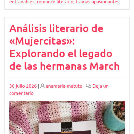
entrañables
,
romance literario
,
tramas apasionantes
Análisis literario de
«Mujercitas»:
Explorando el legado
de las hermanas March
Publicado
Publicado
30 julio 2026
|
anamaria-matute
|
Deja un
en
comentario
Análisis
literario
de
«Mujercitas»:
Explorando