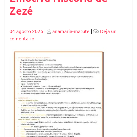
Zezé
Publicado
Publicado
04 agosto 2026
|
anamaria-matute
|
Deja un
en
comentario
Análisis
Literario
de
«Mi
Planta
de
Naranja
Lima»:
Explorando
la
Emotiva
Historia
de