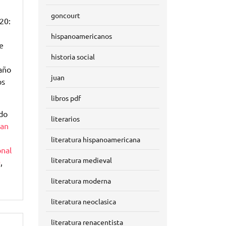
goncourt
20:
hispanoamericanos
e
historia social
 año
juan
os
libros pdf
do
literarios
uan
literatura hispanoamericana
nal
literatura medieval
0
,
literatura moderna
literatura neoclasica
literatura renacentista