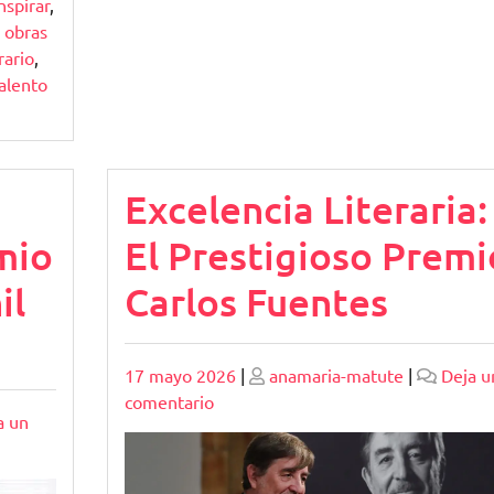
nspirar
,
,
obras
rario
,
alento
Excelencia Literaria:
mio
El Prestigioso Premi
il
Carlos Fuentes
Publicado
Publicado
17 mayo 2026
|
anamaria-matute
|
Deja u
en
comentario
a un
Excelencia
Literaria:
El