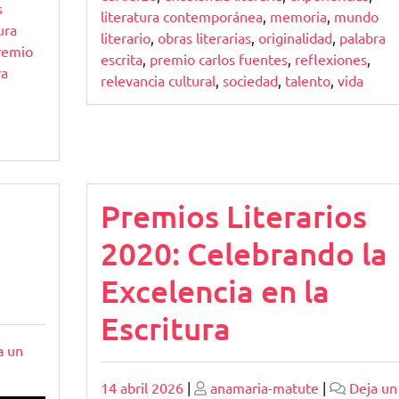
s
literatura contemporánea
,
memoria
,
mundo
ura
literario
,
obras literarias
,
originalidad
,
palabra
remio
escrita
,
premio carlos fuentes
,
reflexiones
,
ra
relevancia cultural
,
sociedad
,
talento
,
vida
Premios Literarios
2020: Celebrando la
Excelencia en la
Escritura
a un
Publicado
Publicado
14 abril 2026
|
anamaria-matute
|
Deja un