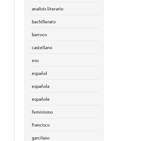
analisis literario
bachillerato
barroco
castellano
eso
español
española
españole
feminismo
francisco
garcilaso