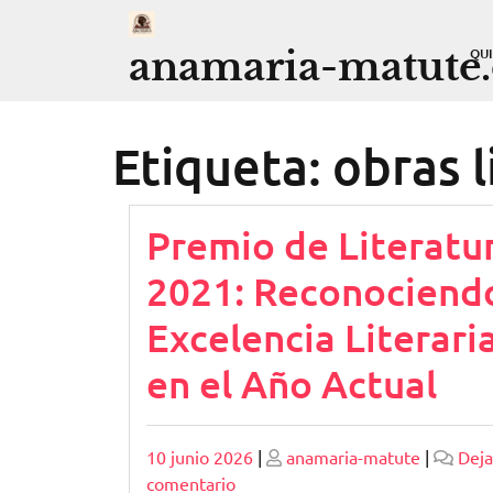
Saltar
al
anamaria-matute
QU
contenido
Etiqueta:
obras l
Premio de Literatu
2021: Reconociendo
Excelencia Literari
en el Año Actual
Publicado
Publicado
10 junio 2026
|
anamaria-matute
|
Deja
en
comentario