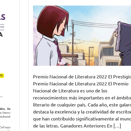
Anuncio
del
Ganador
del
Prestigioso
Premio
Nacional
de
Literatura
2022
Premio Nacional de Literatura 2022 El Prestigi
Premio Nacional de Literatura 2022 El Premio
Nacional de Literatura es uno de los
reconocimientos más importantes en el ámbito
literario de cualquier país. Cada año, este gala
destaca la excelencia y la creatividad de escrito
que han contribuido significativamente al mun
de las letras. Ganadores Anteriores En […]