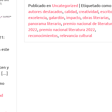
Publicado en
Uncategorized
|
Etiquetado como
autores destacados
,
calidad
,
creatividad
,
escrit
excelencia
,
galardón
,
impacto
,
obras literarias
,
panorama literario
,
premio nacional de literatu
2022
,
premio nacional literatura 2022
,
reconocimientos
,
relevancia cultural
21:
n este
cen y
s […]
omo
ad