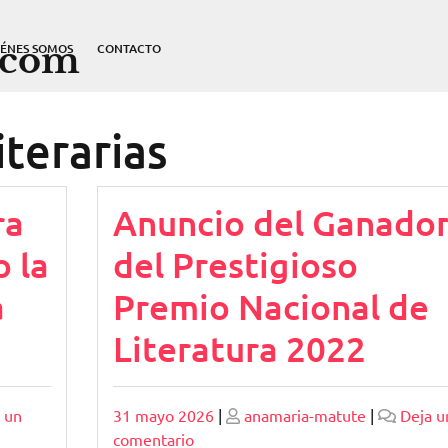
.com
IÉNES SOMOS
CONTACTO
iterarias
ra
Anuncio del Ganado
 la
del Prestigioso
a
Premio Nacional de
Literatura 2022
Publicado
Publicado
 un
31 mayo 2026
|
anamaria-matute
|
Deja u
en
comentario