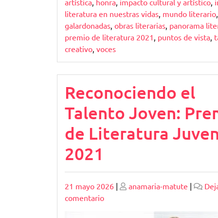
artística
,
honra
,
impacto cultural y artístico
,
i
literatura en nuestras vidas
,
mundo literario
galardonadas
,
obras literarias
,
panorama lite
premio de literatura 2021
,
puntos de vista
,
t
creativo
,
voces
Reconociendo el
Talento Joven: Pre
de Literatura Juven
2021
Publicado
Publicado
21 mayo 2026
|
anamaria-matute
|
Dej
en
comentario
Reconociendo