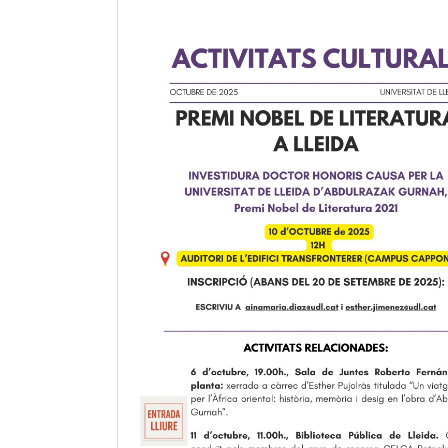
Premio
de
Literatura
2021:
Reconociendo
la
Excelencia
Literaria
en
el
Año
Actual