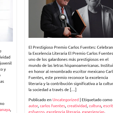
Prestigioso
Premio
Carlos
Fuentes
El Prestigioso Premio Carlos Fuentes: Celebra
e
la Excelencia Literaria El Premio Carlos Fuentes
ividad
uno de los galardones más prestigiosos en el
juvenil
mundo de las letras hispanoamericanas. Institu
to y
en honor al renombrado escritor mexicano Carl
e
Fuentes, este premio reconoce la excelencia
las
literaria y la contribución significativa a la cultu
la sociedad a través de […]
Publicado en
Uncategorized
|
Etiquetado como
omo
autor
,
carlos fuentes
,
creatividad
,
cultura
,
escri
 anaya
,
esfuerzo
,
excelencia literaria
,
experiencias
,