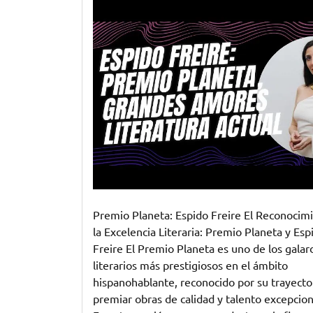
Freire:
Brillando
con
el
Premio
Planeta
Premio Planeta: Espido Freire El Reconocim
la Excelencia Literaria: Premio Planeta y Esp
Freire El Premio Planeta es uno de los gala
literarios más prestigiosos en el ámbito
hispanohablante, reconocido por su trayecto
premiar obras de calidad y talento excepcion