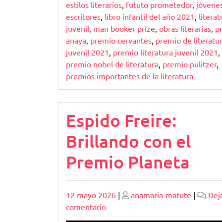
estilos literarios
,
fututo prometedor
,
jóvene
escritores
,
libro infantil del año 2021
,
literat
juvenil
,
man booker prize
,
obras literarias
,
p
anaya
,
premio cervantes
,
premio de literatu
juvenil 2021
,
premio literatura juvenil 2021
,
premio nobel de literatura
,
premio pulitzer
,
premios importantes de la literatura
Espido Freire:
Brillando con el
Premio Planeta
Publicado
Publicado
12 mayo 2026
|
anamaria-matute
|
Dej
en
comentario
Espido