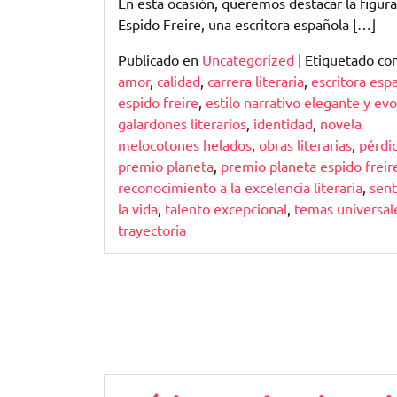
En esta ocasión, queremos destacar la figur
Espido Freire, una escritora española […]
Publicado en
Uncategorized
|
Etiquetado c
amor
,
calidad
,
carrera literaria
,
escritora esp
espido freire
,
estilo narrativo elegante y ev
galardones literarios
,
identidad
,
novela
melocotones helados
,
obras literarias
,
pérdi
premio planeta
,
premio planeta espido freir
reconocimiento a la excelencia literaria
,
sent
la vida
,
talento excepcional
,
temas universal
trayectoria