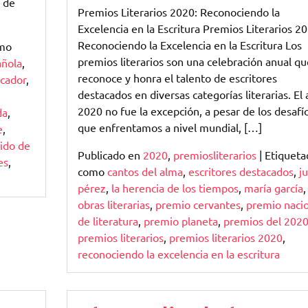
a de
Premios Literarios 2020: Reconociendo la
Excelencia en la Escritura Premios Literarios 20
Reconociendo la Excelencia en la Escritura Los
omo
premios literarios son una celebración anual qu
añola
,
reconoce y honra el talento de escritores
ocador
,
destacados en diversas categorías literarias. El
2020 no fue la excepción, a pesar de los desafí
da
,
que enfrentamos a nivel mundial, […]
e
,
ido de
Publicado en
2020
,
premiosliterarios
|
Etiqueta
es
,
como
cantos del alma
,
escritores destacados
,
j
pérez
,
la herencia de los tiempos
,
maría garcía
,
obras literarias
,
premio cervantes
,
premio nacio
de literatura
,
premio planeta
,
premios del 202
premios literarios
,
premios literarios 2020
,
reconociendo la excelencia en la escritura