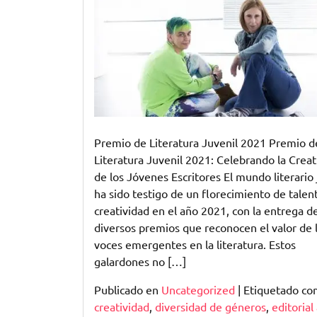
el
Talento
Joven:
Premio
de
Literatura
Juvenil
2021
Premio de Literatura Juvenil 2021 Premio d
Literatura Juvenil 2021: Celebrando la Creat
de los Jóvenes Escritores El mundo literario 
ha sido testigo de un florecimiento de talen
creatividad en el año 2021, con la entrega d
diversos premios que reconocen el valor de 
voces emergentes en la literatura. Estos
galardones no […]
Publicado en
Uncategorized
|
Etiquetado c
creatividad
,
diversidad de géneros
,
editorial