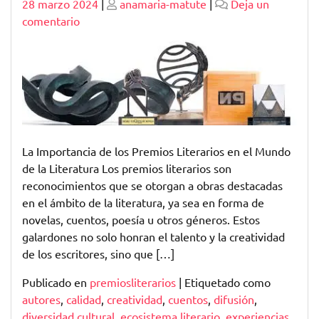
Publicado
Publicado
28 marzo 2024
|
anamaria-matute
|
Deja un
en
comentario
La
Trascendencia
de
los
Premios
Literarios
en
La Importancia de los Premios Literarios en el Mundo
la
de la Literatura Los premios literarios son
Cultura
reconocimientos que se otorgan a obras destacadas
Escrita
en el ámbito de la literatura, ya sea en forma de
novelas, cuentos, poesía u otros géneros. Estos
galardones no solo honran el talento y la creatividad
de los escritores, sino que […]
Publicado en
premiosliterarios
|
Etiquetado como
autores
,
calidad
,
creatividad
,
cuentos
,
difusión
,
diversidad cultural
,
ecosistema literario
,
experiencias