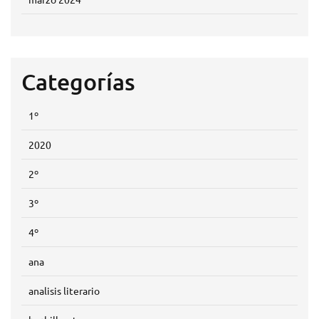
Categorías
1º
2020
2º
3º
4º
ana
analisis literario