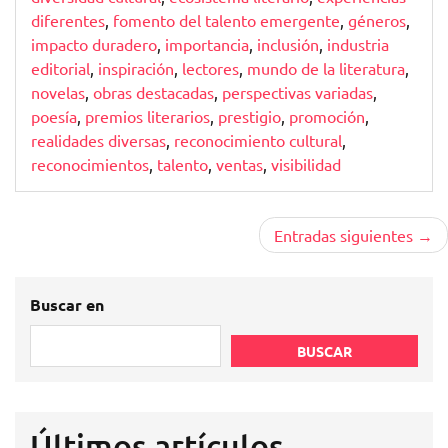
diferentes
,
fomento del talento emergente
,
géneros
,
impacto duradero
,
importancia
,
inclusión
,
industria
editorial
,
inspiración
,
lectores
,
mundo de la literatura
,
novelas
,
obras destacadas
,
perspectivas variadas
,
poesía
,
premios literarios
,
prestigio
,
promoción
,
realidades diversas
,
reconocimiento cultural
,
reconocimientos
,
talento
,
ventas
,
visibilidad
Navegación
Entradas siguientes
de
entradas
Buscar en
BUSCAR
Últimos artículos