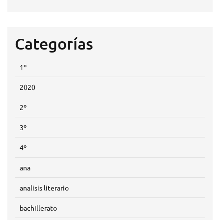
Categorías
1º
2020
2º
3º
4º
ana
analisis literario
bachillerato