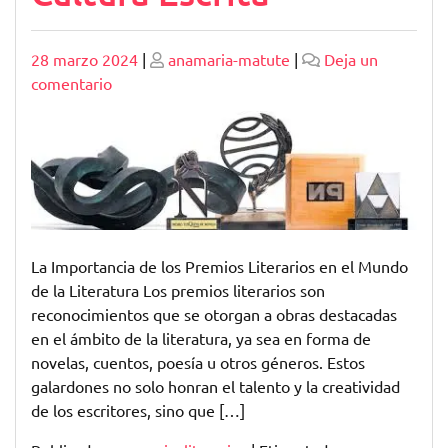
Publicado
Publicado
28 marzo 2024
|
anamaria-matute
|
Deja un
en
comentario
La
Trascendencia
de
los
Premios
Literarios
en
La Importancia de los Premios Literarios en el Mundo
la
de la Literatura Los premios literarios son
Cultura
reconocimientos que se otorgan a obras destacadas
Escrita
en el ámbito de la literatura, ya sea en forma de
novelas, cuentos, poesía u otros géneros. Estos
galardones no solo honran el talento y la creatividad
de los escritores, sino que […]