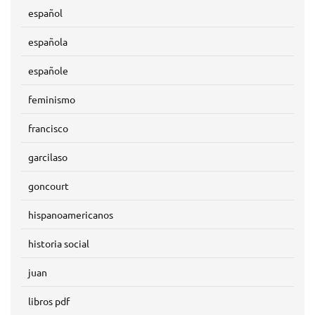
español
española
españole
feminismo
francisco
garcilaso
goncourt
hispanoamericanos
historia social
juan
libros pdf