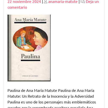
Publicado
Publicado
22 noviembre 2024
|
anamaria-matute
|
Deja un
en
comentario
El
Legado
de
Paulina
en
las
Obras
de
Ana
María
Matute
Paulina de Ana María Matute Paulina de Ana María
Matute: Un Retrato de la Inocencia y la Adversidad
Paulina es uno de los personajes más emblemáticos
creados por la renombrada escritora española Ana