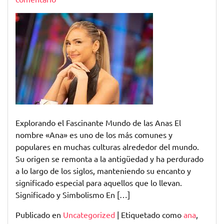
Explorando
el
Universo
de
las
Anas:
Belleza,
Significado
y
Legado
Explorando el Fascinante Mundo de las Anas El
nombre «Ana» es uno de los más comunes y
populares en muchas culturas alrededor del mundo.
Su origen se remonta a la antigüedad y ha perdurado
a lo largo de los siglos, manteniendo su encanto y
significado especial para aquellos que lo llevan.
Significado y Simbolismo En […]
Publicado en
Uncategorized
|
Etiquetado como
ana
,