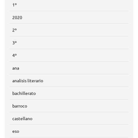
1º
2020
2º
3º
4º
ana
analisis literario
bachillerato
barroco
castellano
eso