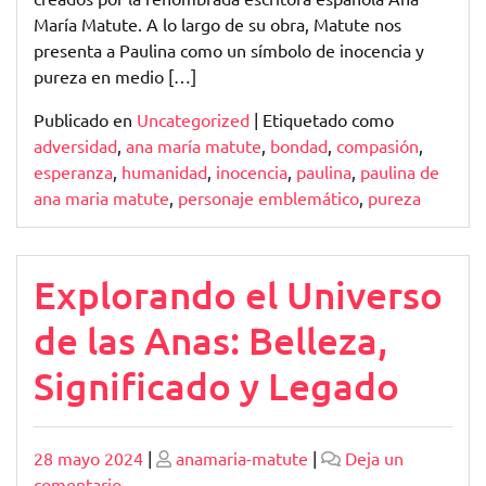
María Matute. A lo largo de su obra, Matute nos
presenta a Paulina como un símbolo de inocencia y
pureza en medio […]
Publicado en
Uncategorized
|
Etiquetado como
adversidad
,
ana maría matute
,
bondad
,
compasión
,
esperanza
,
humanidad
,
inocencia
,
paulina
,
paulina de
ana maria matute
,
personaje emblemático
,
pureza
Explorando el Universo
de las Anas: Belleza,
Significado y Legado
Publicado
Publicado
28 mayo 2024
|
anamaria-matute
|
Deja un
en
comentario