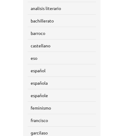
analisis literario
bachillerato
barroco
castellano
eso
español
española
españole
feminismo
francisco
garcilaso