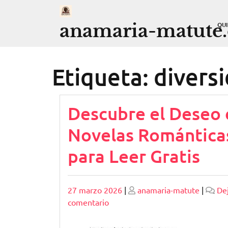
Saltar
al
anamaria-matute
QU
contenido
Etiqueta:
divers
Descubre el Deseo 
Novelas Romántica
para Leer Gratis
Publicado
Publicado
27 marzo 2026
|
anamaria-matute
|
De
en
comentario
Descubre
el