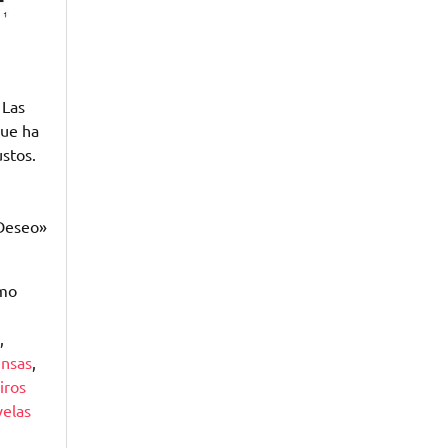
 Las
que ha
ustos.
«Deseo»
omo
,
ensas
,
iros
velas