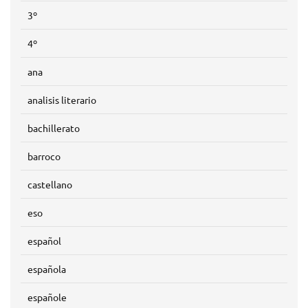
3º
4º
ana
analisis literario
bachillerato
barroco
castellano
eso
español
española
españole