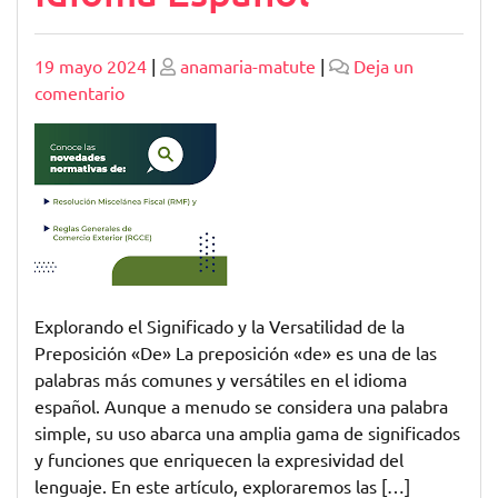
Publicado
Publicado
19 mayo 2024
|
anamaria-matute
|
Deja un
en
comentario
El
Poder
Versátil
de
la
Preposición
‘De’
en
Explorando el Significado y la Versatilidad de la
el
Preposición «De» La preposición «de» es una de las
Idioma
palabras más comunes y versátiles en el idioma
Español
español. Aunque a menudo se considera una palabra
simple, su uso abarca una amplia gama de significados
y funciones que enriquecen la expresividad del
lenguaje. En este artículo, exploraremos las […]