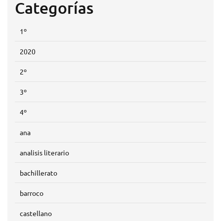
Categorías
1º
2020
2º
3º
4º
ana
analisis literario
bachillerato
barroco
castellano