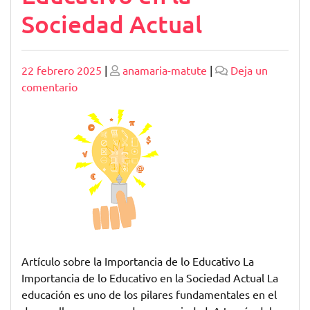
Sociedad Actual
Publicado
Publicado
22 febrero 2025
|
anamaria-matute
|
Deja un
en
comentario
Transformando
el
Futuro:
El
Potencial
Educativo
en
la
Sociedad
Actual
Artículo sobre la Importancia de lo Educativo La
Importancia de lo Educativo en la Sociedad Actual La
educación es uno de los pilares fundamentales en el