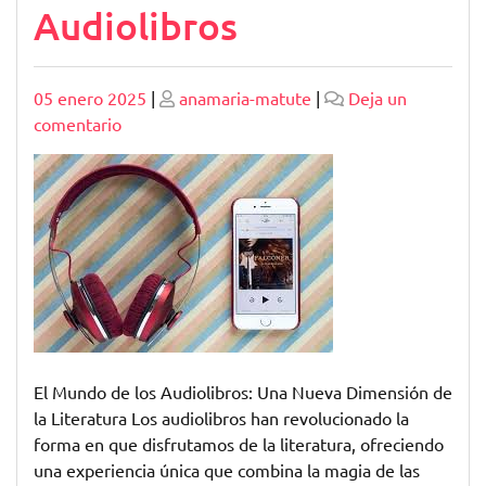
Audiolibros
Publicado
Publicado
05 enero 2025
|
anamaria-matute
|
Deja un
en
comentario
Explora
un
Mundo
de
Emociones
con
los
Audiolibros
El Mundo de los Audiolibros: Una Nueva Dimensión de
la Literatura Los audiolibros han revolucionado la
forma en que disfrutamos de la literatura, ofreciendo
una experiencia única que combina la magia de las