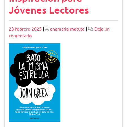
Jóvenes Lectores
Publicado
Publicado
23 febrero 2025
|
anamaria-matute
|
Deja un
en
comentario
Explorando
el
Mundo
de
la
Literatura
Juvenil:
Inspiración
para
Jóvenes
Lectores