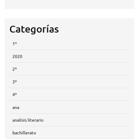
Categorías
1º
2020
2º
3º
4º
ana
analisis literario
bachillerato