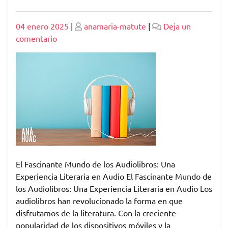
Publicado
Publicado
04 enero 2025
|
anamaria-matute
|
Deja un
en
comentario
Explora
un
Universo
Literario
con
el
Fascinante
Mundo
del
Audiolibro
El Fascinante Mundo de los Audiolibros: Una
Experiencia Literaria en Audio El Fascinante Mundo de
los Audiolibros: Una Experiencia Literaria en Audio Los
audiolibros han revolucionado la forma en que
disfrutamos de la literatura. Con la creciente
popularidad de los dispositivos móviles y la