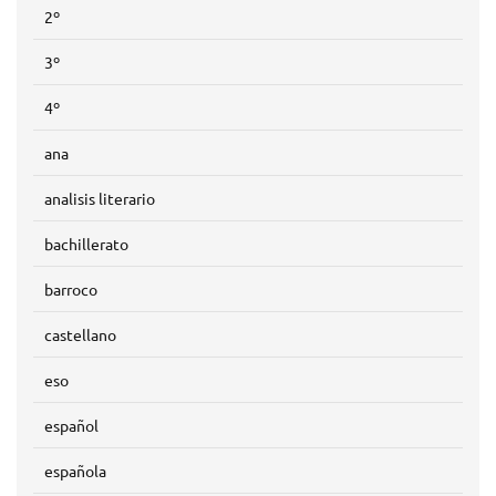
2º
3º
4º
ana
analisis literario
bachillerato
barroco
castellano
eso
español
española