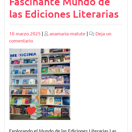
Fascinante Mundo de
las Ediciones Literarias
Publicado
Publicado
10 marzo 2025
|
anamaria-matute
|
Deja un
en
comentario
Explorando
el
Fascinante
Mundo
de
las
Ediciones
Literarias
Explorando el Mundo de las Ediciones Literarias Las