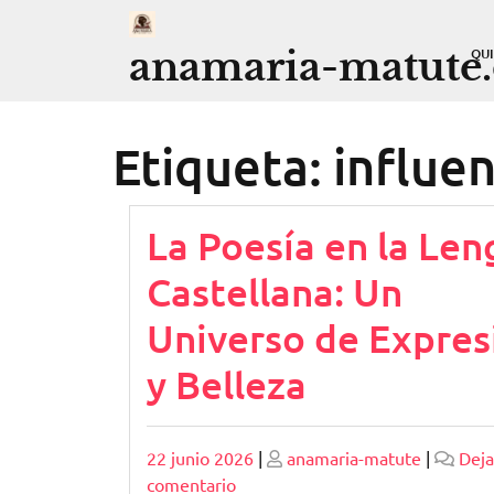
Saltar
al
anamaria-matute
QU
contenido
Etiqueta:
influen
La Poesía en la Le
Castellana: Un
Universo de Expres
y Belleza
Publicado
Publicado
22 junio 2026
|
anamaria-matute
|
Deja
en
comentario