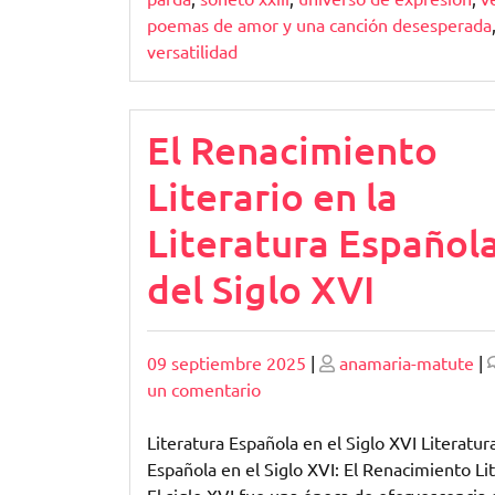
poemas de amor y una canción desesperada
versatilidad
El Renacimiento
Literario en la
Literatura Español
del Siglo XVI
Publicado
Publicado
09 septiembre 2025
|
anamaria-matute
|
en
un comentario
El
Renacimiento
Literatura Española en el Siglo XVI Literatur
Literario
Española en el Siglo XVI: El Renacimiento Lit
en