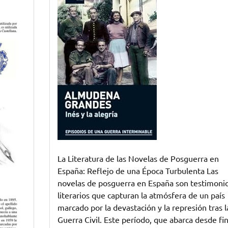
la
Posguerra
Española
en
las
Novelas
La Literatura de las Novelas de Posguerra en
España: Reflejo de una Época Turbulenta Las
novelas de posguerra en España son testimoni
literarios que capturan la atmósfera de un país
marcado por la devastación y la represión tras l
Guerra Civil. Este período, que abarca desde fi