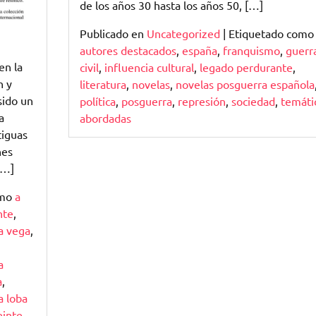
de los años 30 hasta los años 50, […]
Publicado en
Uncategorized
|
Etiquetado como
autores destacados
,
españa
,
franquismo
,
guerr
en la
civil
,
influencia cultural
,
legado perdurante
,
n y
literatura
,
novelas
,
novelas posguerra española
sido un
política
,
posguerra
,
represión
,
sociedad
,
temáti
a
abordadas
tiguas
nes
[…]
omo
a
nte
,
la vega
,
a
a
,
a loba
einte