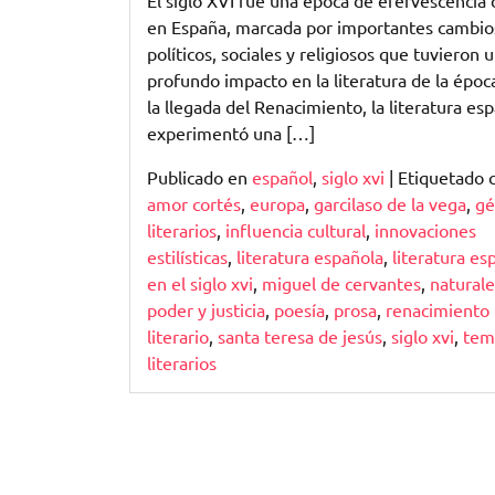
El siglo XVI fue una época de efervescencia c
la
en España, marcada por importantes cambio
Literatura
políticos, sociales y religiosos que tuvieron 
Española
profundo impacto en la literatura de la époc
del
la llegada del Renacimiento, la literatura es
Siglo
experimentó una […]
XVI
Publicado en
español
,
siglo xvi
|
Etiquetado
amor cortés
,
europa
,
garcilaso de la vega
,
gé
literarios
,
influencia cultural
,
innovaciones
estilísticas
,
literatura española
,
literatura es
en el siglo xvi
,
miguel de cervantes
,
natural
poder y justicia
,
poesía
,
prosa
,
renacimiento
literario
,
santa teresa de jesús
,
siglo xvi
,
tem
literarios