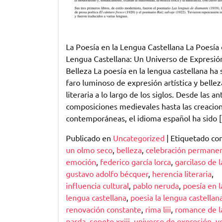
La Poesía en la Lengua Castellana La Poesía 
Lengua Castellana: Un Universo de Expresió
Belleza La poesía en la lengua castellana ha 
faro luminoso de expresión artística y bellez
literaria a lo largo de los siglos. Desde las an
composiciones medievales hasta las creacio
contemporáneas, el idioma español ha sido 
Publicado en
Uncategorized
|
Etiquetado c
un olmo seco
,
belleza
,
celebración permane
emoción
,
federico garcía lorca
,
garcilaso de 
gustavo adolfo bécquer
,
herencia literaria
,
influencia cultural
,
pablo neruda
,
poesía en l
lengua castellana
,
poesia la lengua castellan
renovación constante
,
rima liii
,
romance de l
parda
,
soneto xxiii
,
universo de expresión
,
v