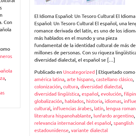
ultural
s
un
El Idioma Español: Un Tesoro Cultural El Idioma
a. Con
Español: Un Tesoro Cultural El español, una le
pañola
romance derivada del latín, es uno de los idiom
más hablados en el mundo y una pieza
fundamental de la identidad cultural de más d
 como
millones de personas. Con su riqueza lingüístic
neros
diversidad dialectal, el español se […]
pañola
Publicado en
Uncategorized
|
Etiquetado como
eza
,
américa latina
,
arte hispano
,
castellano clásico
,
colonización
,
cultura
,
diversidad dialectal
,
as
diversidad lingüística
,
español
,
evolución
,
filipi
globalización
,
hablados
,
historia
,
idiomas
,
influ
cultural
,
influencias árabes
,
latín
,
lengua roman
literatura hispanohablante
,
lunfardo argentino
,
relevancia internacional del español
,
spanglish
estadounidense
,
variante dialectal