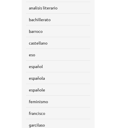
analisis literario
bachillerato
barroco
castellano
eso
español
española
españole
feminismo
francisco
garcilaso