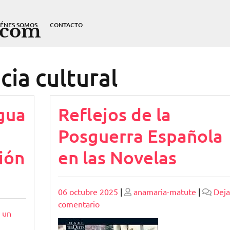
.com
IÉNES SOMOS
CONTACTO
cia cultural
ngua
Reflejos de la
Posguerra Española
ión
en las Novelas
Publicado
Publicado
06 octubre 2025
|
anamaria-matute
|
Deja
en
comentario
 un
Reflejos
de