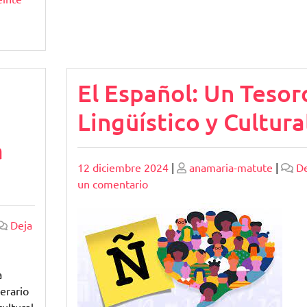
,
El Español: Un Tesor
Lingüístico y Cultura
a
Publicado
Publicado
12 diciembre 2024
|
anamaria-matute
|
De
en
un comentario
El
Español:
Deja
Un
Tesoro
Lingüístico
a
y
erario
Cultural