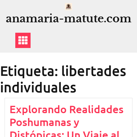
Saltar
al
anamaria-matute.com
contenido
Etiqueta:
libertades
individuales
Explorando Realidades
Poshumanas y
Distópicas: Un Viaje al