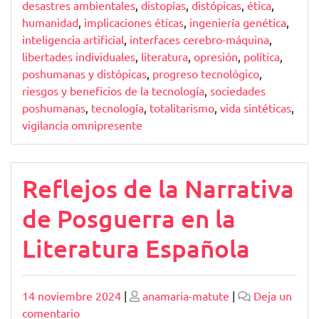
desastres ambientales
,
distopías
,
distópicas
,
ética
,
humanidad
,
implicaciones éticas
,
ingeniería genética
,
inteligencia artificial
,
interfaces cerebro-máquina
,
libertades individuales
,
literatura
,
opresión
,
política
,
poshumanas y distópicas
,
progreso tecnológico
,
riesgos y beneficios de la tecnología
,
sociedades
poshumanas
,
tecnología
,
totalitarismo
,
vida sintéticas
,
vigilancia omnipresente
Reflejos de la Narrativa
de Posguerra en la
Literatura Española
Publicado
Publicado
14 noviembre 2024
|
anamaria-matute
|
Deja un
en
comentario