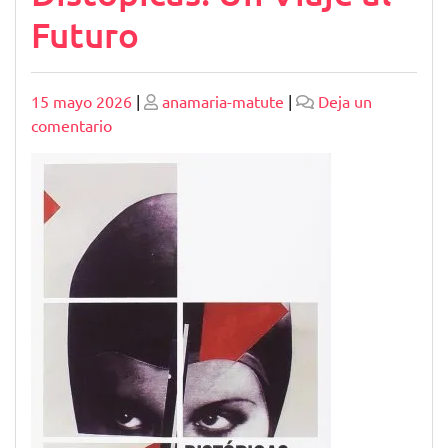
Futuro
Publicado
Publicado
15 mayo 2026
|
anamaria-matute
|
Deja un
en
comentario
Explorando
Realidades
Poshumanas
y
Distópicas:
Un
Viaje
al
Futuro