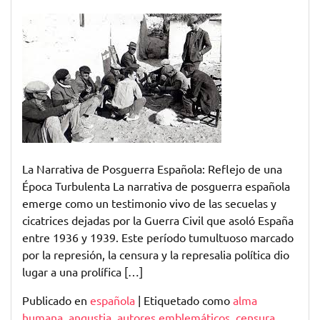
Reflejos
de
la
Narrativa
de
Posguerra
en
la
Literatura
Española
La Narrativa de Posguerra Española: Reflejo de una
Época Turbulenta La narrativa de posguerra española
emerge como un testimonio vivo de las secuelas y
cicatrices dejadas por la Guerra Civil que asoló España
entre 1936 y 1939. Este período tumultuoso marcado
por la represión, la censura y la represalia política dio
lugar a una prolífica […]
Publicado en
española
|
Etiquetado como
alma
humana
,
angustia
,
autores emblemáticos
,
censura
,