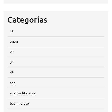
Categorías
1º
2020
2º
3º
4º
ana
analisis literario
bachillerato