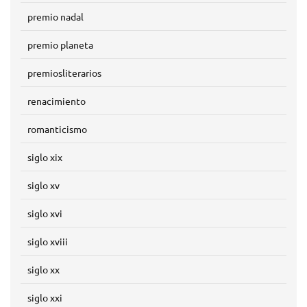
premio nadal
premio planeta
premiosliterarios
renacimiento
romanticismo
siglo xix
siglo xv
siglo xvi
siglo xviii
siglo xx
siglo xxi