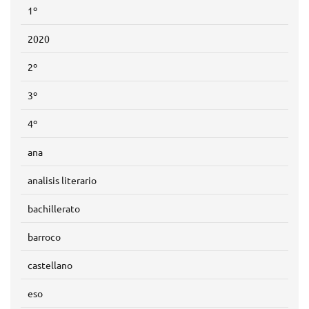
1º
2020
2º
3º
4º
ana
analisis literario
bachillerato
barroco
castellano
eso