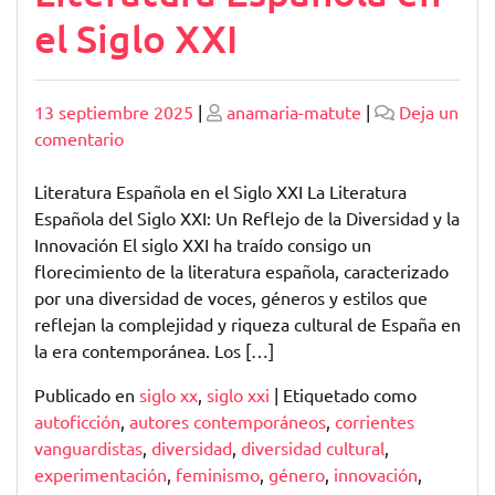
el Siglo XXI
Publicado
Publicado
13 septiembre 2025
|
anamaria-matute
|
Deja un
en
comentario
Explorando
la
Literatura Española en el Siglo XXI La Literatura
Vanguardia
Española del Siglo XXI: Un Reflejo de la Diversidad y la
de
Innovación El siglo XXI ha traído consigo un
la
florecimiento de la literatura española, caracterizado
Literatura
por una diversidad de voces, géneros y estilos que
Española
reflejan la complejidad y riqueza cultural de España en
en
la era contemporánea. Los […]
el
Publicado en
siglo xx
,
siglo xxi
|
Etiquetado como
Siglo
autoficción
,
autores contemporáneos
,
corrientes
XXI
vanguardistas
,
diversidad
,
diversidad cultural
,
experimentación
,
feminismo
,
género
,
innovación
,