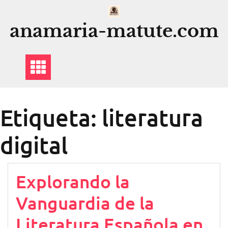
Saltar
al
anamaria-matute.com
contenido
Etiqueta:
literatura
digital
Explorando la
Vanguardia de la
Literatura Española en