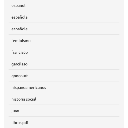
español
española
españole
feminismo
francisco
garcilaso
goncourt
hispanoamericanos
historia social
juan
libros pdf