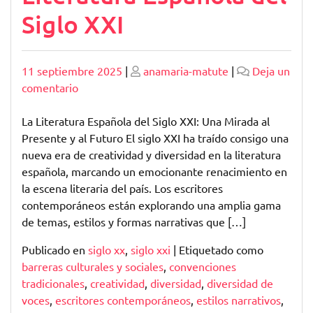
Siglo XXI
Publicado
Publicado
11 septiembre 2025
|
anamaria-matute
|
Deja un
en
comentario
Explorando
la
La Literatura Española del Siglo XXI: Una Mirada al
Diversidad
Presente y al Futuro El siglo XXI ha traído consigo una
en
nueva era de creatividad y diversidad en la literatura
la
española, marcando un emocionante renacimiento en
Literatura
la escena literaria del país. Los escritores
Española
contemporáneos están explorando una amplia gama
del
de temas, estilos y formas narrativas que […]
Siglo
Publicado en
siglo xx
,
siglo xxi
|
Etiquetado como
XXI
barreras culturales y sociales
,
convenciones
tradicionales
,
creatividad
,
diversidad
,
diversidad de
voces
,
escritores contemporáneos
,
estilos narrativos
,