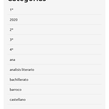
1º
2020
2º
3º
4º
ana
analisis literario
bachillerato
barroco
castellano