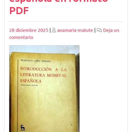
PDF
Publicado
Publicado
28 diciembre 2025
|
anamaria-matute
|
Deja un
en
comentario
Explorando
la
literatura
medieval
española
en
formato
PDF