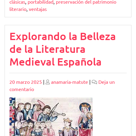
clásicas
,
portabilidad
,
preservación del patrimonio
literario
,
ventajas
Explorando la Belleza
de la Literatura
Medieval Española
Publicado
Publicado
20 marzo 2025
|
anamaria-matute
|
Deja un
en
comentario
Explorando
la
Belleza
de
la
Literatura