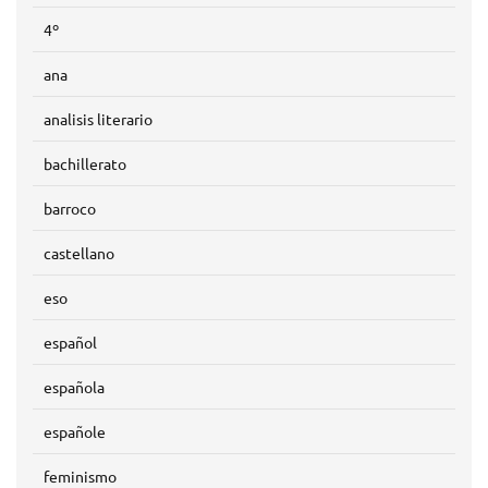
4º
ana
analisis literario
bachillerato
barroco
castellano
eso
español
española
españole
feminismo