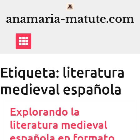
Saltar
al
anamaria-matute.com
contenido
Etiqueta:
literatura
medieval española
Explorando la
literatura medieval
española en formato