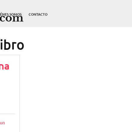
.com
IÉNES SOMOS
CONTACTO
ibro
na
 un