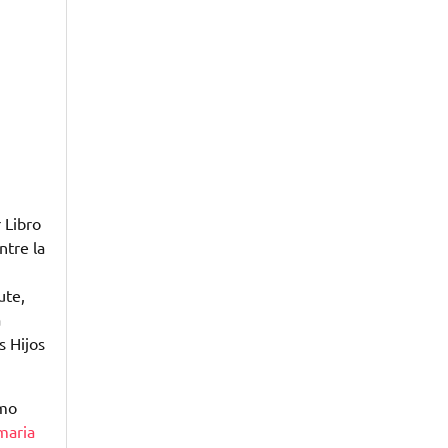
 Libro
ntre la
ute,
a
s Hijos
omo
maria