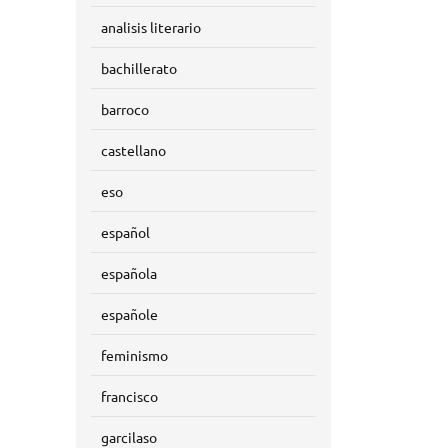
analisis literario
bachillerato
barroco
castellano
eso
español
española
españole
feminismo
francisco
garcilaso