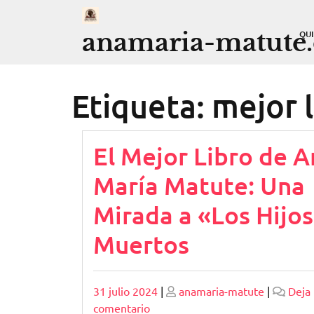
Saltar
al
anamaria-matute
QU
contenido
Etiqueta:
mejor l
El Mejor Libro de A
María Matute: Una
Mirada a «Los Hijos
Muertos
Publicado
Publicado
31 julio 2024
|
anamaria-matute
|
Deja
en
comentario