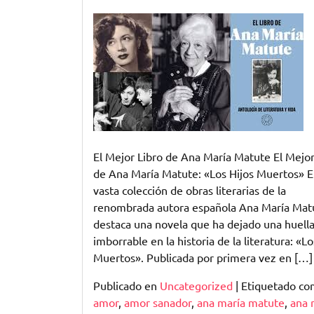
El
Mejor
Libro
de
Ana
María
Matute:
Una
Mirada
El Mejor Libro de Ana María Matute El Mejor
a
de Ana María Matute: «Los Hijos Muertos» E
«Los
vasta colección de obras literarias de la
Hijos
renombrada autora española Ana María Mat
Muertos
destaca una novela que ha dejado una huell
imborrable en la historia de la literatura: «Lo
Muertos». Publicada por primera vez en […]
Publicado en
Uncategorized
|
Etiquetado c
amor
,
amor sanador
,
ana maría matute
,
ana 