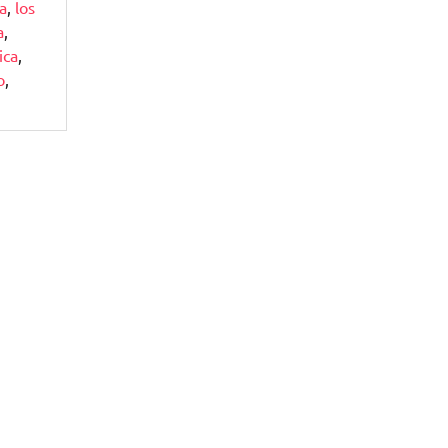
ia
,
los
a
,
ica
,
o
,