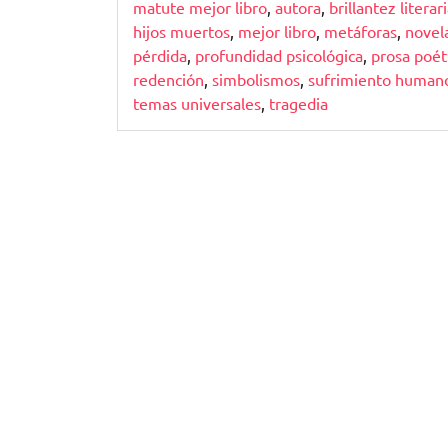
matute mejor libro
,
autora
,
brillantez literar
hijos muertos
,
mejor libro
,
metáforas
,
novel
pérdida
,
profundidad psicológica
,
prosa poét
redención
,
simbolismos
,
sufrimiento human
temas universales
,
tragedia