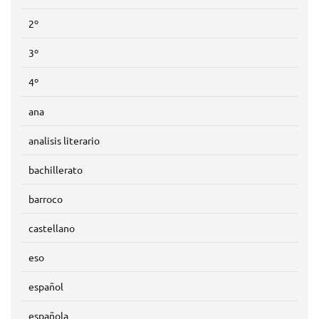
2º
3º
4º
ana
analisis literario
bachillerato
barroco
castellano
eso
español
española