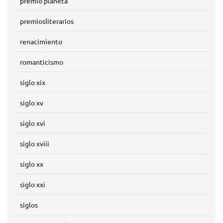
premio planeta
premiosliterarios
renacimiento
romanticismo
siglo xix
siglo xv
siglo xvi
siglo xviii
siglo xx
siglo xxi
siglos