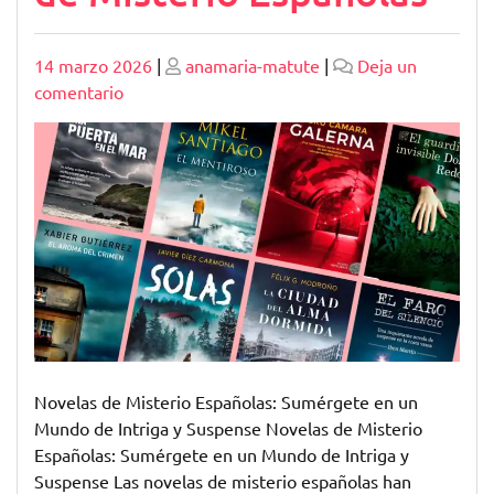
Publicado
Publicado
14 marzo 2026
|
anamaria-matute
|
Deja un
en
comentario
Descubre
el
Fascinante
Mundo
de
las
Novelas
de
Misterio
Españolas
Novelas de Misterio Españolas: Sumérgete en un
Mundo de Intriga y Suspense Novelas de Misterio
Españolas: Sumérgete en un Mundo de Intriga y
Suspense Las novelas de misterio españolas han