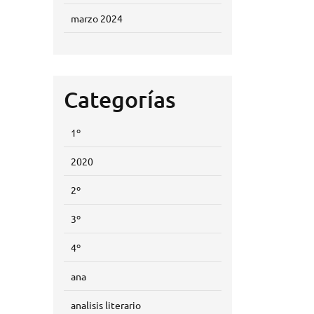
marzo 2024
Categorías
1º
2020
2º
3º
4º
ana
analisis literario