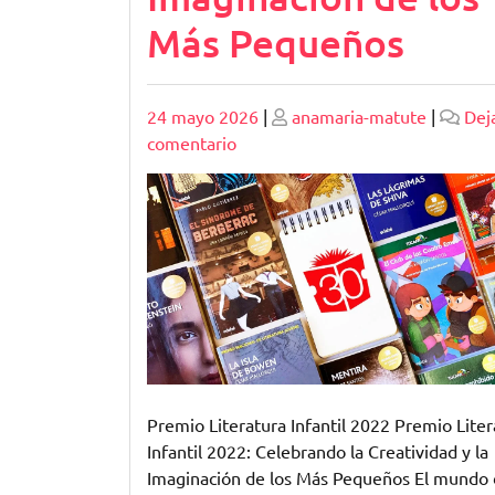
Más Pequeños
Publicado
Publicado
24 mayo 2026
|
anamaria-matute
|
Dej
en
comentario
Destacados
Finalistas
del
Premio
Literatura
Infantil
2022:
Celebrando
la
Imaginación
Premio Literatura Infantil 2022 Premio Liter
de
Infantil 2022: Celebrando la Creatividad y la
los
Imaginación de los Más Pequeños El mundo 
Más