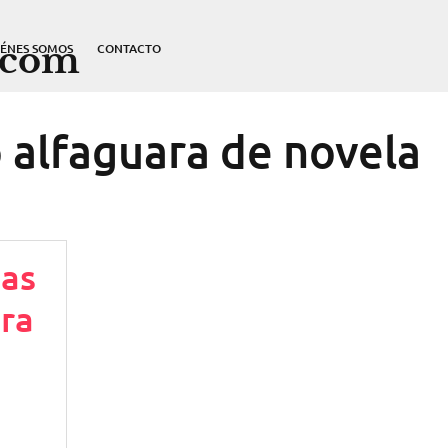
.com
IÉNES SOMOS
CONTACTO
 alfaguara de novela
tas
ura