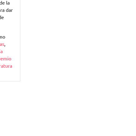
de la
ra dar
de
omo
das
,
ía
remio
ratura