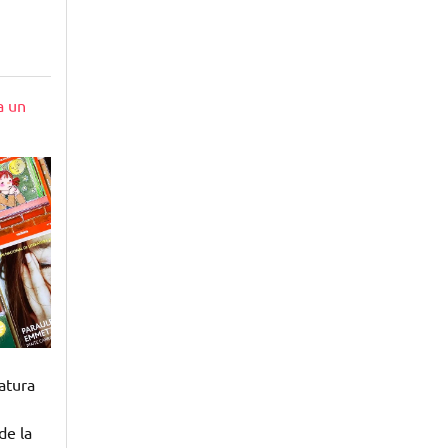
a un
atura
de la