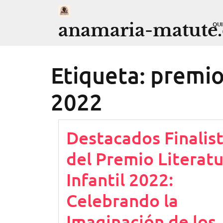
Saltar
al
anamaria-matute
QU
contenido
Etiqueta:
premio
2022
Destacados Finalis
del Premio Literat
Infantil 2022:
Celebrando la
Imaginación de los