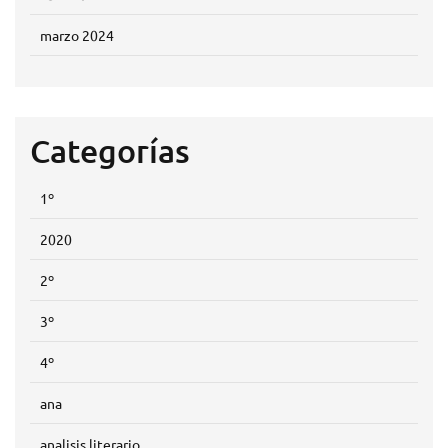
marzo 2024
Categorías
1º
2020
2º
3º
4º
ana
analisis literario