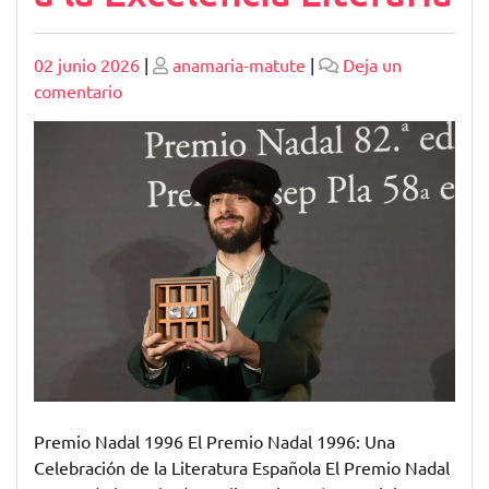
Publicado
Publicado
02 junio 2026
|
anamaria-matute
|
Deja un
en
comentario
El
Legado
del
Premio
Nadal
1996:
Una
Mirada
a
la
Excelencia
Literaria
Premio Nadal 1996 El Premio Nadal 1996: Una
Celebración de la Literatura Española El Premio Nadal