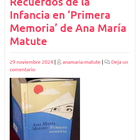
Recuerdos de la
Infancia en ‘Primera
Memoria’ de Ana María
Matute
Publicado
Publicado
29 noviembre 2024
|
anamaria-matute
|
Deja un
en
comentario
Explorando
los
Recuerdos
de
la
Infancia
en
‘Primera
Memoria’