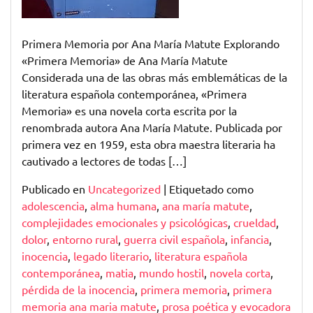
de
Ana
María
Primera Memoria por Ana María Matute Explorando
Matute
«Primera Memoria» de Ana María Matute
Considerada una de las obras más emblemáticas de la
literatura española contemporánea, «Primera
Memoria» es una novela corta escrita por la
renombrada autora Ana María Matute. Publicada por
primera vez en 1959, esta obra maestra literaria ha
cautivado a lectores de todas […]
Publicado en
Uncategorized
|
Etiquetado como
adolescencia
,
alma humana
,
ana maría matute
,
complejidades emocionales y psicológicas
,
crueldad
,
dolor
,
entorno rural
,
guerra civil española
,
infancia
,
inocencia
,
legado literario
,
literatura española
contemporánea
,
matia
,
mundo hostil
,
novela corta
,
pérdida de la inocencia
,
primera memoria
,
primera
memoria ana maria matute
,
prosa poética y evocadora