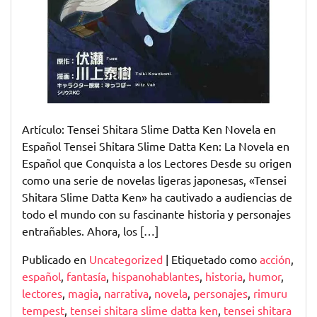
Artículo: Tensei Shitara Slime Datta Ken Novela en
Español Tensei Shitara Slime Datta Ken: La Novela en
Español que Conquista a los Lectores Desde su origen
como una serie de novelas ligeras japonesas, «Tensei
Shitara Slime Datta Ken» ha cautivado a audiencias de
todo el mundo con su fascinante historia y personajes
entrañables. Ahora, los […]
Publicado en
Uncategorized
|
Etiquetado como
acción
,
español
,
fantasía
,
hispanohablantes
,
historia
,
humor
,
lectores
,
magia
,
narrativa
,
novela
,
personajes
,
rimuru
tempest
,
tensei shitara slime datta ken
,
tensei shitara