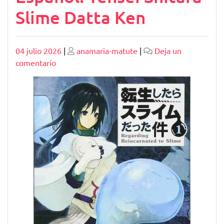
Slime Datta Ken
Publicado
Publicado
04 julio 2026
|
anamaria-matute
|
Deja un
en
comentario
Descubre
la
Emocionante
Novela
en
Español:
Tensei
Shitara
Slime
Datta
Ken