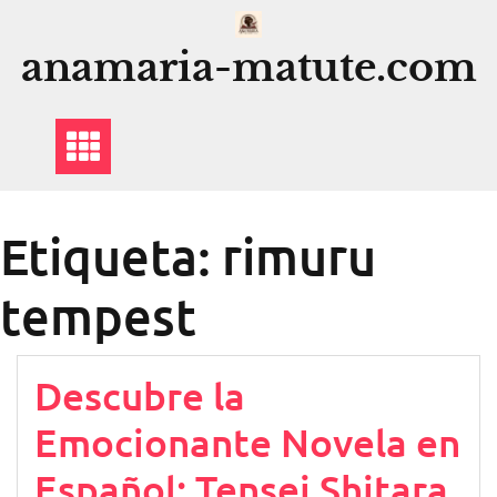
Saltar
al
anamaria-matute.com
contenido
Etiqueta:
rimuru
tempest
Descubre la
Emocionante Novela en
Español: Tensei Shitara