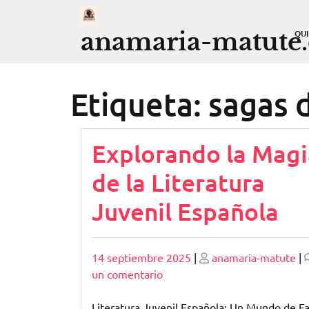
Saltar
al
anamaria-matute
QU
contenido
Etiqueta:
sagas d
Explorando la Magi
de la Literatura
Juvenil Española
Publicado
Publicado
14 septiembre 2025
|
anamaria-matute
|
en
un comentario
Explorando
la
Literatura Juvenil Española: Un Mundo de Fa