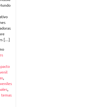
n Mundo
ativo
enes
vadoras
bre
es […]
omo
es
mpacto
venil
as
,
uveniles
nales
,
,
temas