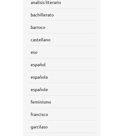
analisis literario
bachillerato
barroco
castellano
eso
español
española
españole
feminismo
francisco
garcilaso