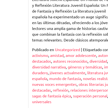
Magia
y Reflexión Literatura Juvenil Española: U
de
de Fantasía y Reflexión La literatura juvenil
la
española ha experimentado un auge signific
Literatura
en las últimas décadas, ofreciendo a los jóv
Juvenil
lectores una amplia gama de historias cauti
Española
que combinan la fantasía con la reflexión so
temas relevantes. Desde clásicos atemporal
Publicado en
Uncategorized
|
Etiquetado c
activismo
,
amistad
,
amor adolescente
,
autor
destacados
,
autores reconocidos
,
diversidad
,
diversidad narrativa
,
géneros y temáticas
,
i
duradero
,
jóvenes actualmente
,
literatura ju
española
,
mundo de fantasía
,
novelas realist
nuevas voces emergentes
,
obras literarias j
destacadas
,
reflexión
,
relaciones interperso
sagas de fantasía épica
,
superación personal
universales