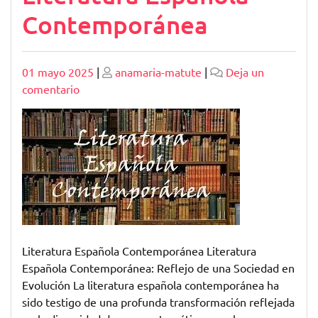
Contemporánea
Publicado
Publicado
01 mayo 2025
|
anamaria-matute
|
Deja un
en
comentario
Explorando
la
Diversidad
de
la
Literatura
Española
Contemporánea
Literatura Española Contemporánea Literatura
Española Contemporánea: Reflejo de una Sociedad en
Evolución La literatura española contemporánea ha
sido testigo de una profunda transformación reflejada