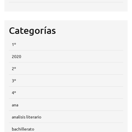
Categorías
1º
2020
2º
3º
4º
ana
analisis literario
bachillerato