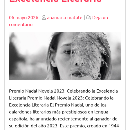
Publicado
Publicado
06 mayo 2026
|
anamaria-matute
|
Deja un
en
comentario
Premio
Nadal
Novela
2023:
Celebrando
la
Excelencia
Literaria
Premio Nadal Novela 2023: Celebrando la Excelencia
Literaria Premio Nadal Novela 2023: Celebrando la
Excelencia Literaria El Premio Nadal, uno de los
galardones literarios más prestigiosos en lengua
española, ha anunciado recientemente al ganador de
su edición del año 2023. Este premio, creado en 1944