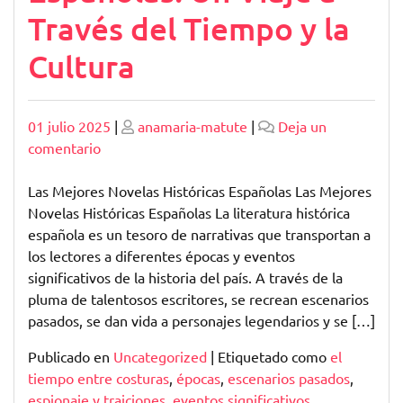
Través del Tiempo y la
Cultura
Publicado
Publicado
01 julio 2025
|
anamaria-matute
|
Deja un
en
comentario
Explorando
las
Las Mejores Novelas Históricas Españolas Las Mejores
Mejores
Novelas Históricas Españolas La literatura histórica
Novelas
española es un tesoro de narrativas que transportan a
Históricas
los lectores a diferentes épocas y eventos
Españolas:
significativos de la historia del país. A través de la
Un
pluma de talentosos escritores, se recrean escenarios
Viaje
pasados, se dan vida a personajes legendarios y se […]
a
Publicado en
Uncategorized
|
Etiquetado como
el
Través
tiempo entre costuras
,
épocas
,
escenarios pasados
,
del
espionaje y traiciones
,
eventos significativos
,