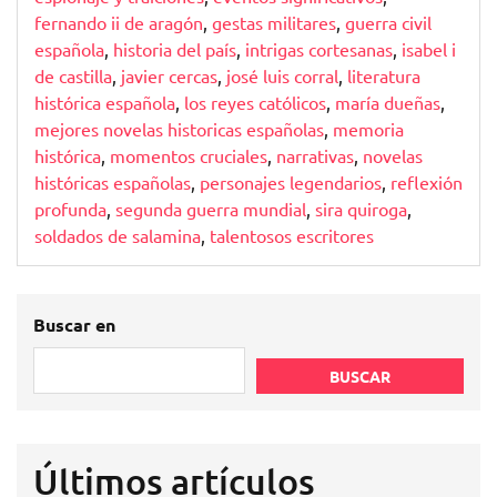
Tiempo
fernando ii de aragón
,
gestas militares
,
guerra civil
y
española
,
historia del país
,
intrigas cortesanas
,
isabel i
la
de castilla
,
javier cercas
,
josé luis corral
,
literatura
Cultura
histórica española
,
los reyes católicos
,
maría dueñas
,
mejores novelas historicas españolas
,
memoria
histórica
,
momentos cruciales
,
narrativas
,
novelas
históricas españolas
,
personajes legendarios
,
reflexión
profunda
,
segunda guerra mundial
,
sira quiroga
,
soldados de salamina
,
talentosos escritores
Buscar en
BUSCAR
Últimos artículos