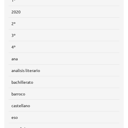
1º
2020
2º
3º
4º
ana
analisis literario
bachillerato
barroco
castellano
eso