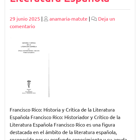
Publicado
Publicado
29 junio 2025
|
anamaria-matute
|
Deja un
en
comentario
Francisco
Rico:
Historia
y
Crítica
de
la
Literatura
Española
Francisco Rico: Historia y Crítica de la Literatura
Española Francisco Rico: Historiador y Crítico de la
Literatura Española Francisco Rico es una figura
destacada en el ámbito de la literatura española,
reconocido por su profundo conocimiento y su aguda