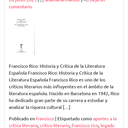
en
comentario
Francisco
Rico:
Historia
y
Crítica
de
la
Literatura
Francisco Rico: Historia y Crítica de la Literatura
Española
Española Francisco Rico: Historia y Crítica de la
Literatura Española Francisco Rico es uno de los
críticos literarios más influyentes en el ámbito de la
literatura española. Nacido en Barcelona en 1942, Rico
ha dedicado gran parte de su carrera a estudiar y
analizar la riqueza cultural […]
Publicado en
francisco
|
Etiquetado como
aportes a la
crítica literaria
,
crítico literario
,
francisco rico
,
legado