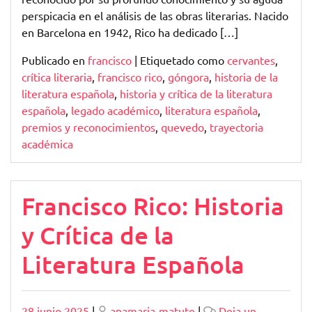
perspicacia en el análisis de las obras literarias. Nacido
en Barcelona en 1942, Rico ha dedicado […]
Publicado en
francisco
|
Etiquetado como
cervantes
,
crítica literaria
,
francisco rico
,
góngora
,
historia de la
literatura española
,
historia y crítica de la literatura
española
,
legado académico
,
literatura española
,
premios y reconocimientos
,
quevedo
,
trayectoria
académica
Francisco Rico: Historia
y Crítica de la
Literatura Española
Publicado
Publicado
28 junio 2025
|
anamaria-matute
|
Deja un