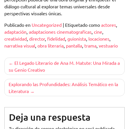
diálogo cultural al explorar temas universales desde
perspectivas visuales únicas.
Publicado en
Uncategorized
|
Etiquetado como
actores
,
adaptación
,
adaptaciones cinematograficas
,
cine
,
creatividad
,
director
,
fidelidad
,
guionista
,
locaciones
,
narrativa visual
,
obra literaria
,
pantalla
,
trama
,
vestuario
Navegación
El Legado Literario de Ana M. Matute: Una Mirada a
su Genio Creativo
de
entradas
Explorando las Profundidades: Análisis Temático en la
Literatura
Deja una respuesta
Tu dirección de correo electrónico no será publicada.