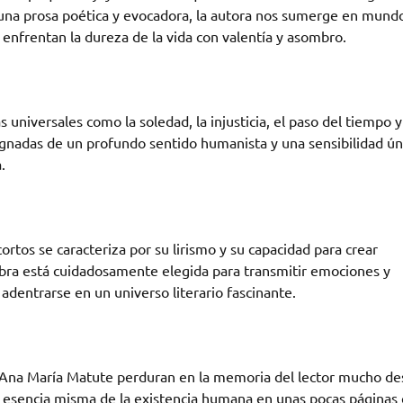
 una prosa poética y evocadora, la autora nos sumerge en mund
enfrentan la dureza de la vida con valentía y asombro.
universales como la soledad, la injusticia, el paso del tiempo y
regnadas de un profundo sentido humanista y una sensibilidad ún
.
rtos se caracteriza por su lirismo y su capacidad para crear
bra está cuidadosamente elegida para transmitir emociones y
 adentrarse en un universo literario fascinante.
e Ana María Matute perduran en la memoria del lector mucho d
la esencia misma de la existencia humana en unas pocas páginas