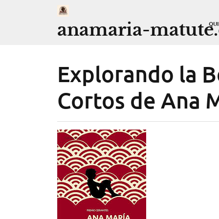
Saltar
al
anamaria-matute
QU
contenido
Explorando la B
Cortos de Ana 