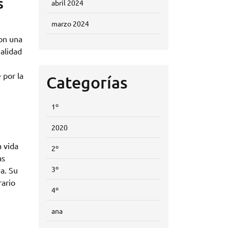
s
abril 2024
marzo 2024
Con una
ealidad
 por la
Categorías
1º
2020
a vida
2º
as
3º
a. Su
rario
4º
ana