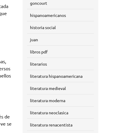
goncourt
cada
 que
hispanoamericanos
historia social
juan
libros pdf
as,
literarios
ersos
uellos
literatura hispanoamericana
literatura medieval
literatura moderna
literatura neoclasica
és de
eve se
literatura renacentista