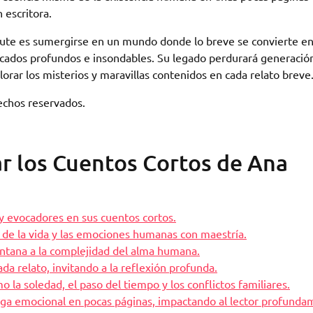
 escritora.
tute es sumergirse en un mundo donde lo breve se convierte e
icados profundos e insondables. Su legado perdurará generación
orar los misterios y maravillas contenidos en cada relato breve
chos reservados.
r los Cuentos Cortos de Ana
 evocadores en sus cuentos cortos.
a de la vida y las emociones humanas con maestría.
ntana a la complejidad del alma humana.
da relato, invitando a la reflexión profunda.
la soledad, el paso del tiempo y los conflictos familiares.
arga emocional en pocas páginas, impactando al lector profunda