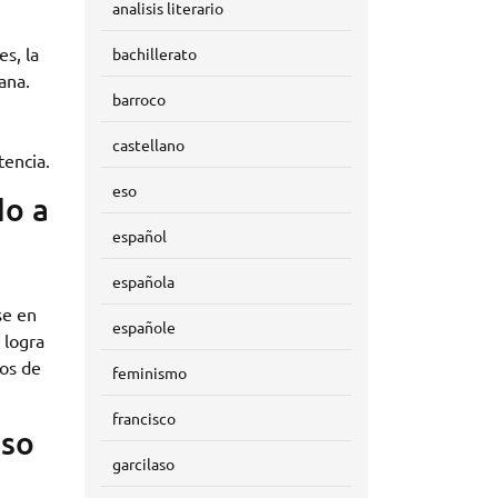
analisis literario
s, la
bachillerato
ana.
barroco
castellano
tencia.
eso
do a
español
española
se en
españole
 logra
dos de
feminismo
francisco
aso
garcilaso