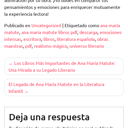
admiración por su obra. ¡No dudes en compartir tus
pensamientos y emociones para enriquecer mutuamente
la experiencia lectora!
Publicado en
Uncategorized
|
Etiquetado como
ana maría
matute
,
ana maria matute libros pdf
,
descarga
,
emociones
intensas
,
escritora
,
libros
,
literatura española
,
obras
maestras
,
pdf
,
realismo mágico
,
universo literario
Navegación
Los Libros Más Importantes de Ana María Matute:
Una Mirada a su Legado Literario
de
entradas
El Legado de Ana María Matute en la Literatura
Infantil
Deja una respuesta