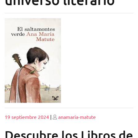
Publicado
Publicado
19 septiembre 2024
|
anamaria-matute
Descubre los Libros de