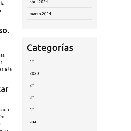
abril 2024
ido
a
marzo 2024
so.
Categorías
Las
1º
ir
s a la
2020
2º
tar
3º
cción
4º
ién
ana
n
ente