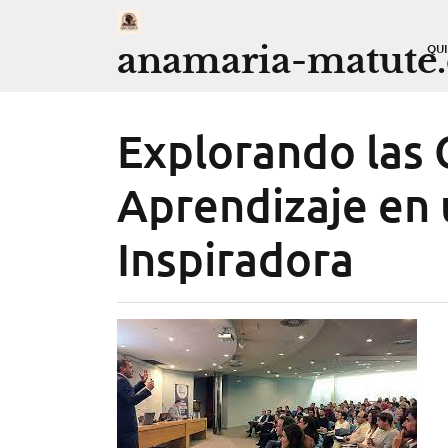
Saltar
al
anamaria-matute
QU
contenido
Explorando las
Aprendizaje en 
Inspiradora