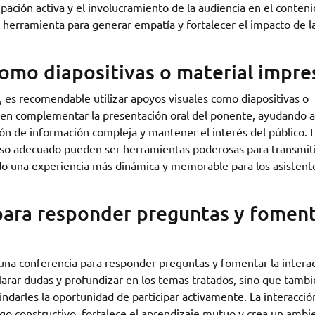
pación activa y el involucramiento de la audiencia en el conten
 herramienta para generar empatía y fortalecer el impacto de l
como diapositivas o material impre
, es recomendable utilizar apoyos visuales como diapositivas o
den complementar la presentación oral del ponente, ayudando a
ión de información compleja y mantener el interés del público. 
reso adecuado pueden ser herramientas poderosas para transmit
o una experiencia más dinámica y memorable para los asistente
 para responder preguntas y fomen
 una conferencia para responder preguntas y fomentar la intera
clarar dudas y profundizar en los temas tratados, sino que tamb
rindarles la oportunidad de participar activamente. La interacció
o constructivo, fortalece el aprendizaje mutuo y crea un ambi