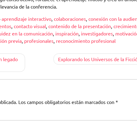
levancia de la conferencia.
o
aprendizaje interactivo
,
colaboraciones
,
conexión con la audien
entos
,
contacto visual
,
contenido de la presentación
,
crecimient
uidez en la comunicación
,
inspiración
,
investigadores
,
motivació
ión previa
,
profesionales
,
reconocimiento profesional
un legado
Explorando los Universos de la Ficci
blicada.
Los campos obligatorios están marcados con
*