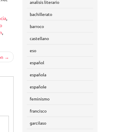
analisis literario
bachillerato
cia
,
o
barroco
n
,
castellano
eso
ón
español
española
españole
feminismo
francisco
garcilaso