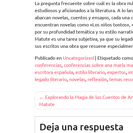
La pregunta frecuente sobre cuál es la obra 
estudiosos y aficionados a la literatura. A lo 
abarcan novelas, cuentos y ensayos, cada una c
encuentran novelas como «Los niños tontos»,
por su profundidad temática y su estilo narrat
Matute es una tarea subjetiva, ya que su legad
sus escritos una obra que resuene especialmen
Publicado en
Uncategorized
|
Etiquetado com
conferencias
,
conferencias sobre ana maría ma
escritora española
,
estilo literario
,
expertos
,
im
legado literario
,
novelas
,
reflexión
,
temas recu
Navegación
Explorando la Magia de los Cuentos de A
Matute
de
entradas
Deja una respuesta