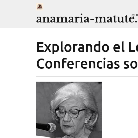
Saltar
al
anamaria-matute
QU
contenido
Explorando el L
Conferencias s