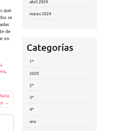
abril 2024
as que
marzo 2024
dos se
madas
nte de
ar en
Categorías
1º
s
,
nea
,
2020
2º
María
3º
te
4º
ana