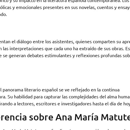
órico y su impacto en la literatura española contemporánea. Los
licas y emocionales presentes en sus novelas, cuentos y ensay
ado.
tan el diálogo entre los asistentes, quienes comparten su apr
en las interpretaciones que cada uno ha extraído de sus obras. E
 se generan debates estimulantes y reflexiones profundas sob
 panorama literario español se ve reflejado en la continua
ura. Su habilidad para capturar las complejidades del alma huma
ando a lectores, escritores e investigadores hasta el día de hoy
erencia sobre Ana María Matut