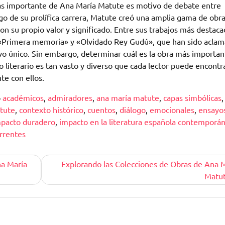
más importante de Ana María Matute es motivo de debate entre
largo de su prolífica carrera, Matute creó una amplia gama de obr
on su propio valor y significado. Entre sus trabajos más destaca
 «Primera memoria» y «Olvidado Rey Gudú», que han sido acla
ivo único. Sin embargo, determinar cuál es la obra más importa
o literario es tan vasto y diverso que cada lector puede encontr
te con ellos.
o
académicos
,
admiradores
,
ana maría matute
,
capas simbólicas
,
tute
,
contexto histórico
,
cuentos
,
diálogo
,
emocionales
,
ensayo
pacto duradero
,
impacto en la literatura española contemporá
rrentes
na María
Explorando las Colecciones de Obras de Ana 
Matu