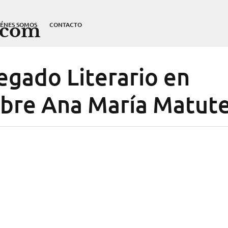
.com
IÉNES SOMOS
CONTACTO
egado Literario en
obre Ana María Matut