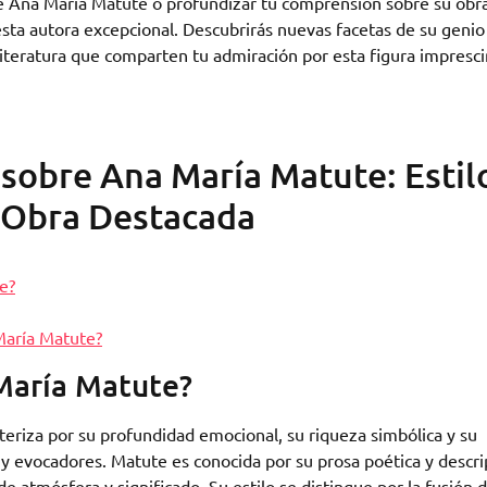
 de Ana María Matute o profundizar tu comprensión sobre su obr
sta autora excepcional. Descubrirás nuevas facetas de su genio
literatura que comparten tu admiración por esta figura impresci
sobre Ana María Matute: Estil
y Obra Destacada
e?
María Matute?
 María Matute?
cteriza por su profundidad emocional, su riqueza simbólica y su
 y evocadores. Matute es conocida por su prosa poética y descri
de atmósfera y significado. Su estilo se distingue por la fusión 