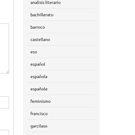
analisis literario
bachillerato
barroco
castellano
eso
español
española
españole
feminismo
francisco
garcilaso