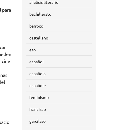
analisis literario
d para
bachillerato
barroco
castellano
car
eso
pueden
 cine
español
española
unas
del
españole
feminismo
francisco
garcilaso
pacio