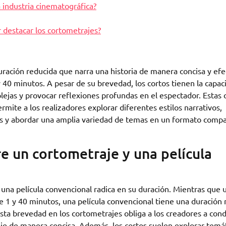
a industria cinematográfica?
r destacar los cortometrajes?
ración reducida que narra una historia de manera concisa y efe
y 40 minutos. A pesar de su brevedad, los cortos tienen la capac
lejas y provocar reflexiones profundas en el espectador. Estas 
mite a los realizadores explorar diferentes estilos narrativos,
as y abordar una amplia variedad de temas en un formato comp
re un cortometraje y una película
y una película convencional radica en su duración. Mientras que 
e 1 y 40 minutos, una película convencional tiene una duració
ta brevedad en los cortometrajes obliga a los creadores a con
aje de manera concisa. Además, los cortos suelen explorar temá