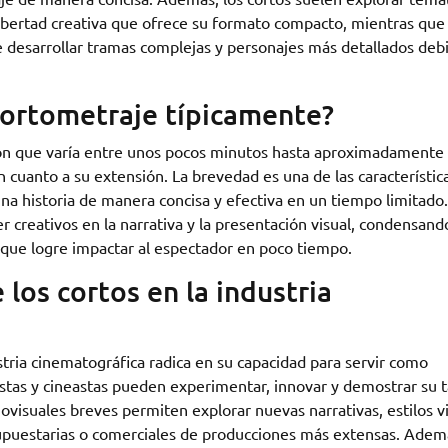
libertad creativa que ofrece su formato compacto, mientras que 
e desarrollar tramas complejas y personajes más detallados deb
cortometraje típicamente?
ón que varía entre unos pocos minutos hasta aproximadamente
n cuanto a su extensión. La brevedad es una de las característic
una historia de manera concisa y efectiva en un tiempo limitado.
er creativos en la narrativa y la presentación visual, condensand
 que logre impactar al espectador en poco tiempo.
 los cortos en la industria
stria cinematográfica radica en su capacidad para servir como
istas y cineastas pueden experimentar, innovar y demostrar su 
iovisuales breves permiten explorar nuevas narrativas, estilos v
supuestarias o comerciales de producciones más extensas. Ademá