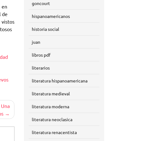
goncourt
e en
l de
hispanoamericanos
 vistos
ntosos
historia social
juan
libros pdf
idad
literarios
evos
literatura hispanoamericana
literatura medieval
: Una
literatura moderna
os
literatura neoclasica
literatura renacentista