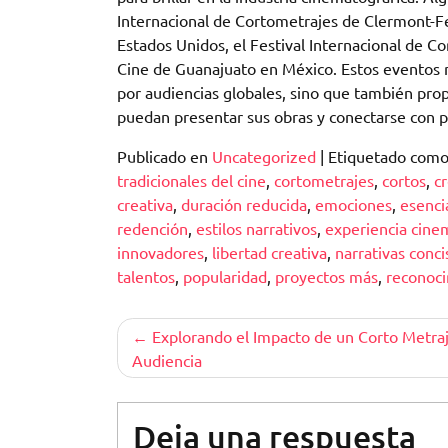
Internacional de Cortometrajes de Clermont-Fe
Estados Unidos, el Festival Internacional de C
Cine de Guanajuato en México. Estos eventos n
por audiencias globales, sino que también pr
puedan presentar sus obras y conectarse con pr
Publicado en
Uncategorized
|
Etiquetado com
tradicionales del cine
,
cortometrajes
,
cortos
,
cr
creativa
,
duración reducida
,
emociones
,
esenci
redención
,
estilos narrativos
,
experiencia cine
innovadores
,
libertad creativa
,
narrativas conci
talentos
,
popularidad
,
proyectos más
,
reconoc
Navegación
Explorando el Impacto de un Corto Metraj
Audiencia
de
entradas
Deja una respuesta