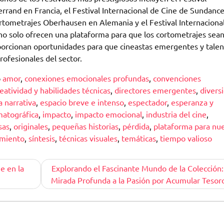
rrand en Francia, el Festival Internacional de Cine de Sundanc
ortometrajes Oberhausen en Alemania y el Festival Internaciona
o solo ofrecen una plataforma para que los cortometrajes sean
oporcionan oportunidades para que cineastas emergentes y tale
ofesionales del sector.
o
amor
,
conexiones emocionales profundas
,
convenciones
eatividad y habilidades técnicas
,
directores emergentes
,
divers
a narrativa
,
espacio breve e intenso
,
espectador
,
esperanza y
matográfica
,
impacto
,
impacto emocional
,
industria del cine
,
sas
,
originales
,
pequeñas historias
,
pérdida
,
plataforma para nu
imiento
,
síntesis
,
técnicas visuales
,
temáticas
,
tiempo valioso
e en la
Explorando el Fascinante Mundo de la Colección
Mirada Profunda a la Pasión por Acumular Tesor