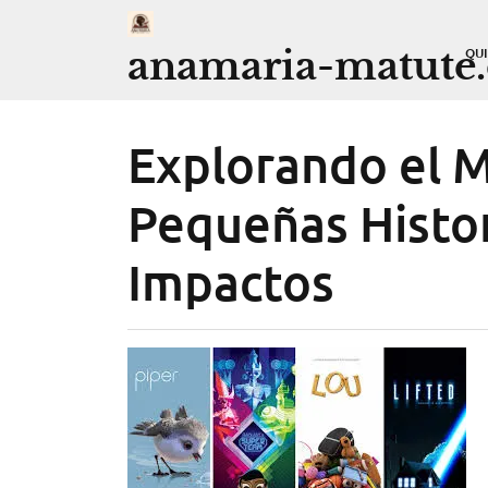
Saltar
al
anamaria-matute
QU
contenido
Explorando el M
Pequeñas Histo
Impactos