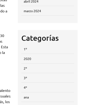
abril 2024
las
ido a
marzo 2024
 30
Categorías
as
 Esta
1º
o la
2020
2º
3º
4º
talento
isuales
ana
s, los