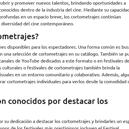
cubrir y promover nuevos talentos, brindando oportunidades a
onocidos dentro de la industria del cine. Mediante su capacida
profundas en un espacio breve, los cortometrajes continúan
 diversidad del cine contemporáneo.
ometrajes?
ones disponibles para los espectadores. Una forma común es bus
an una selección de cortometrajes en su catálogo. También se 
 canales de YouTube dedicados a este formato o en festivales de
os culturales o festivales de cortometrajes también brinda la
visuales en un entorno comunitario y colaborativo. Además, alg
rar cortometrajes individuales para verlos desde la comodidad 
on conocidos por destacar los
or su dedicación a destacar los cortometrajes y brindarles un es
gunos de los festivales más prestigiosos incluyen el Festival