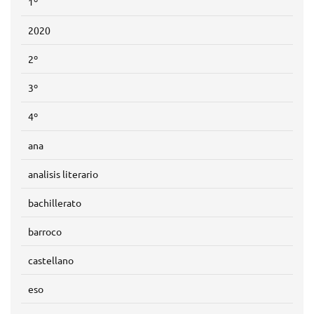
1º
2020
2º
3º
4º
ana
analisis literario
bachillerato
barroco
castellano
eso