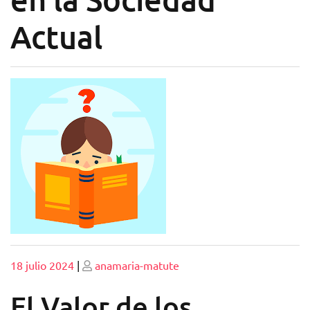
Actual
Publicado
Publicado
18 julio 2024
|
anamaria-matute
El Valor de los