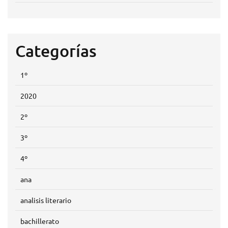
Categorías
1º
2020
2º
3º
4º
ana
analisis literario
bachillerato