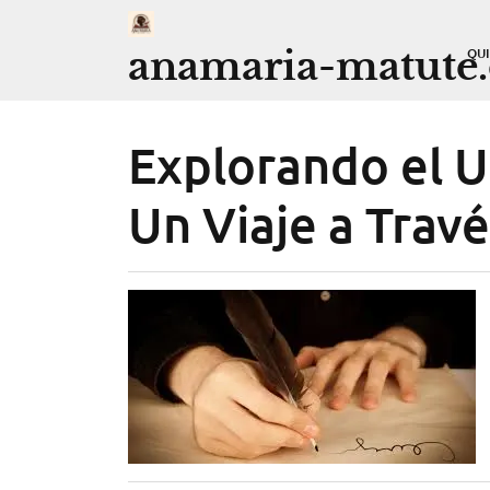
Saltar
al
anamaria-matute
QU
contenido
Explorando el Un
Un Viaje a Travé