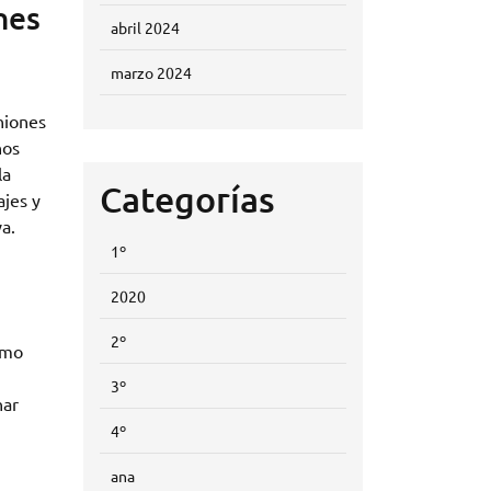
nes
abril 2024
marzo 2024
niones
nos
la
Categorías
ajes y
va.
1º
2020
2º
omo
3º
nar
4º
ana