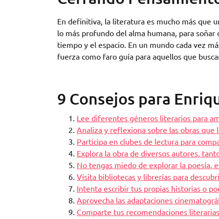
En definitiva, la literatura es mucho más que 
lo más profundo del alma humana, para soñar d
tiempo y el espacio. En un mundo cada vez más 
fuerza como faro guía para aquellos que busc
9 Consejos para Enriqu
Lee diferentes géneros literarios para am
Analiza y reflexiona sobre las obras que
Participa en clubes de lectura para compa
Explora la obra de diversos autores, tan
No tengas miedo de explorar la poesía, e
Visita bibliotecas y librerías para descub
Intenta escribir tus propias historias o po
Aprovecha las adaptaciones cinematográfi
Comparte tus recomendaciones literarias c