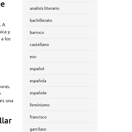
de
analisis literario
bachillerato
. A
ica y
barroco
 a los
castellano
eso
español
española
uras.
españole
y
 es una
feminismo
francisco
llar
garcilaso