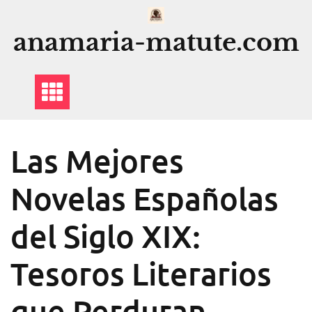
Saltar
al
anamaria-matute.com
contenido
Las Mejores
Novelas Españolas
del Siglo XIX:
Tesoros Literarios
que Perduran