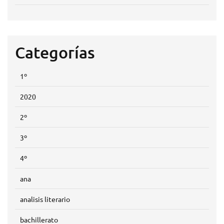
Categorías
1º
2020
2º
3º
4º
ana
analisis literario
bachillerato