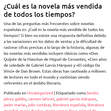
¿Cuál es la novela más vendida
de todos los tiempos?
Una de las preguntas más frecuentes sobre novelas
españolas es: ¿Cuál es la novela más vendida de todos los
tiempos? Si bien no existe una respuesta definitiva debido
a las variaciones en los datos de ventas y la dificultad de
rastrear cifras precisas a lo largo de la historia, algunas de
las novelas más vendidas incluyen clásicos como «Don
Quijote de la Mancha» de Miguel de Cervantes, «Cien años
de soledad» de Gabriel García Márquez y «El código Da
Vinci» de Dan Brown. Estas obras han cautivado a millones
de lectores en todo el mundo y continúan siendo
referentes en el ámbito literario.
Publicado en
Uncategorized
|
Etiquetado como
benito
pérez galdós
,
carmen laforet
,
gabriel garcía márquez
,
javier marías
,
julio cortázar
,
literatura española
,
literatura
mundial
,
maría dueñas
,
mario vargas llosa
,
miguel de