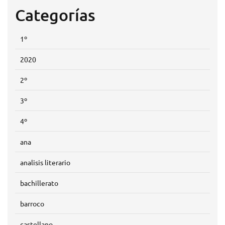
Categorías
1º
2020
2º
3º
4º
ana
analisis literario
bachillerato
barroco
castellano