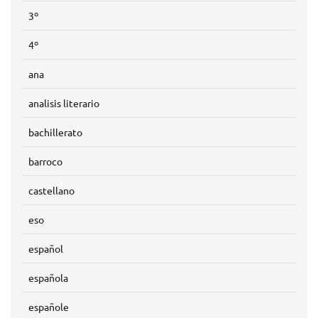
3º
4º
ana
analisis literario
bachillerato
barroco
castellano
eso
español
española
españole