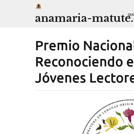
Saltar
al
anamaria-matute
QU
contenido
Premio Nacional
Reconociendo el
Jóvenes Lector