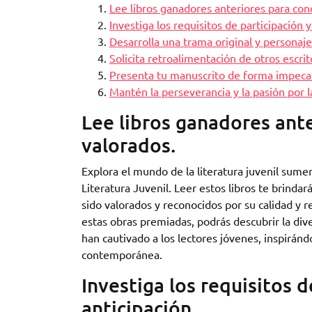
Lee libros ganadores anteriores para cono
Investiga los requisitos de participación y
Desarrolla una trama original y personaje
Solicita retroalimentación de otros escri
Presenta tu manuscrito de forma impecab
Mantén la perseverancia y la pasión por la
Lee libros ganadores ante
valorados.
Explora el mundo de la literatura juvenil sum
Literatura Juvenil. Leer estos libros te brindar
sido valorados y reconocidos por su calidad y r
estas obras premiadas, podrás descubrir la div
han cautivado a los lectores jóvenes, inspirándo
contemporánea.
Investiga los requisitos d
anticipación.