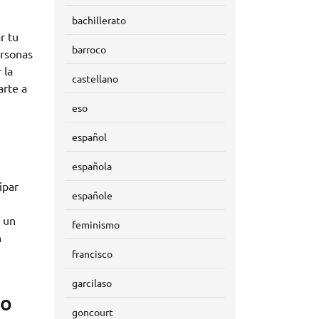
bachillerato
r tu
barroco
ersonas
 la
castellano
arte a
eso
español
española
ipar
españole
y un
feminismo
n
francisco
garcilaso
go
goncourt