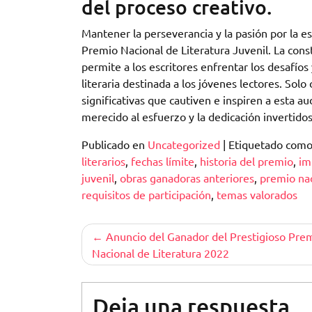
del proceso creativo.
Mantener la perseverancia y la pasión por la es
Premio Nacional de Literatura Juvenil. La const
permite a los escritores enfrentar los desafío
literaria destinada a los jóvenes lectores. Sol
significativas que cautiven e inspiren a esta 
merecido al esfuerzo y la dedicación invertidos
Publicado en
Uncategorized
|
Etiquetado com
literarios
,
fechas límite
,
historia del premio
,
im
juvenil
,
obras ganadoras anteriores
,
premio nac
requisitos de participación
,
temas valorados
Navegación
Anuncio del Ganador del Prestigioso Pre
Nacional de Literatura 2022
de
entradas
Deja una respuesta