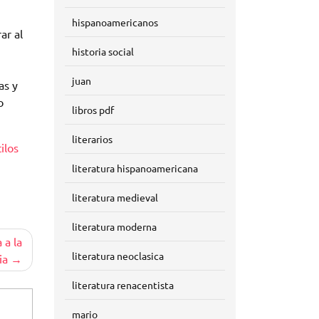
hispanoamericanos
ar al
historia social
juan
as y
o
libros pdf
literarios
ilos
literatura hispanoamericana
literatura medieval
literatura moderna
 a la
literatura neoclasica
ia
literatura renacentista
mario