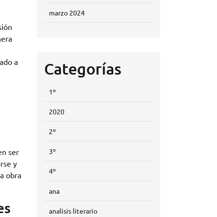
marzo 2024
sión
nera
nado a
Categorías
1º
2020
2º
en ser
3º
rse y
4º
na obra
ana
es
analisis literario