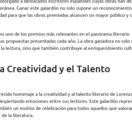
o otorgado a destacados escritores españoles cuyas obras han d
poránea. Ganar este galardón no solo supone un reconocimiento 
idad para que las obras premiadas alcancen un mayor público y 
o uno de los premios más relevantes en el panorama literario
 las propuestas presentadas cada año. La obra ganadora no solo 
la lectura, sino que también contribuye al enriquecimiento cult
 Creatividad y el Talento
cido homenaje a la creatividad y al talento literario de Lorenzo
despertando emociones entre sus lectores. Este galardón repre
también un motivo de celebración para todos aquellos que valoran
de la literatura.