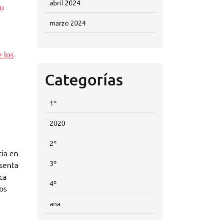
abril 2024
su
marzo 2024
 los
Categorías
1º
2020
2º
cia en
3º
esenta
ca
4º
os
ana