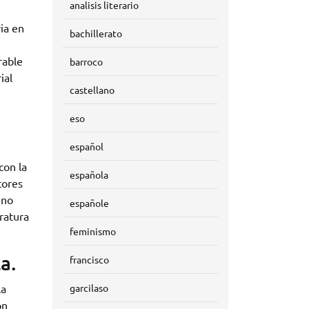
analisis literario
ia en
bachillerato
rable
barroco
ial
castellano
eso
español
con la
española
tores
 no
españole
ratura
feminismo
a.
francisco
garcilaso
la
ón