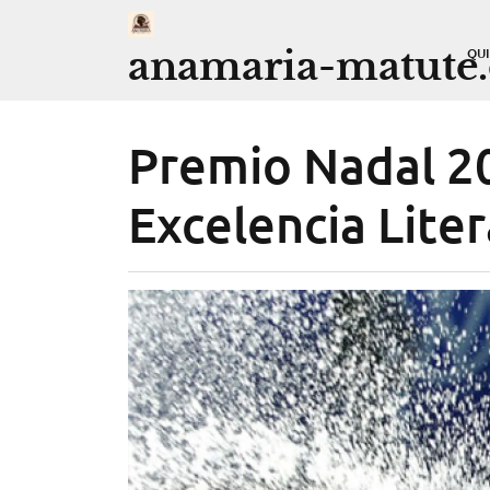
Saltar
al
anamaria-matute
QU
contenido
Premio Nadal 20
Excelencia Liter