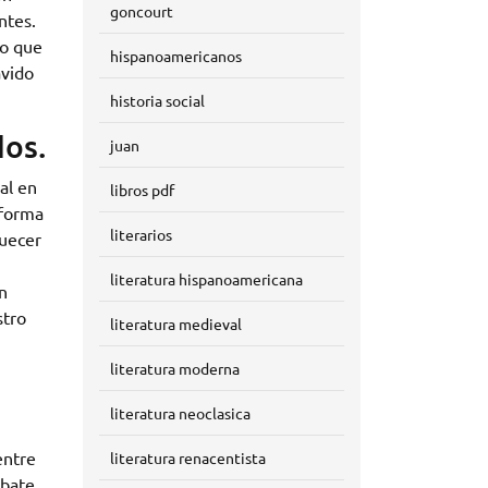
goncourt
ntes.
no que
hispanoamericanos
ávido
historia social
dos.
juan
al en
libros pdf
aforma
literarios
quecer
literatura hispanoamericana
n
stro
literatura medieval
literatura moderna
literatura neoclasica
entre
literatura renacentista
ebate