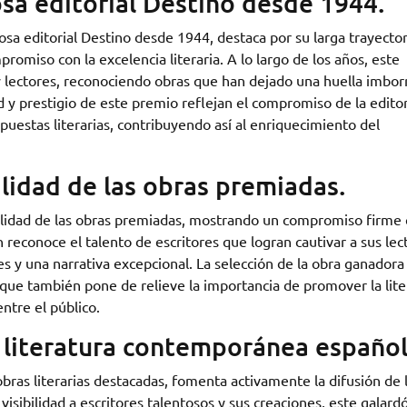
sa editorial Destino desde 1944.
osa editorial Destino desde 1944, destaca por su larga trayector
romiso con la excelencia literaria. A lo largo de los años, este
y lectores, reconociendo obras que han dejado una huella imbor
d y prestigio de este premio reflejan el compromiso de la editor
opuestas literarias, contribuyendo así al enriquecimiento del
alidad de las obras premiadas.
calidad de las obras premiadas, mostrando un compromiso firme 
n reconoce el talento de escritores que logran cautivar a sus lec
 y una narrativa excepcional. La selección de la obra ganadora
o que también pone de relieve la importancia de promover la lite
entre el público.
a literatura contemporánea español
bras literarias destacadas, fomenta activamente la difusión de 
isibilidad a escritores talentosos y sus creaciones, este galard