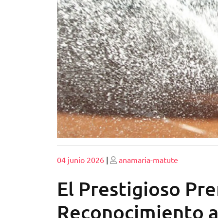
Publicado
Publicado
04 junio 2026
|
anamaria-matute
El Prestigioso Pr
Reconocimiento a 