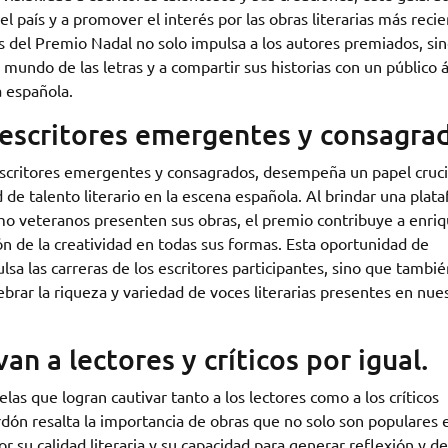
l país y a promover el interés por las obras literarias más recie
vés del Premio Nadal no solo impulsa a los autores premiados, si
 mundo de las letras y a compartir sus historias con un público 
a española.
a escritores emergentes y consagra
 escritores emergentes y consagrados, desempeña un papel cruci
 de talento literario en la escena española. Al brindar una plat
mo veteranos presenten sus obras, el premio contribuye a enri
ón de la creatividad en todas sus formas. Esta oportunidad de
sa las carreras de los escritores participantes, sino que tambié
elebrar la riqueza y variedad de voces literarias presentes en nue
n a lectores y críticos por igual.
as que logran cautivar tanto a los lectores como a los críticos
alardón resalta la importancia de obras que no solo son populares 
r su calidad literaria y su capacidad para generar reflexión y d