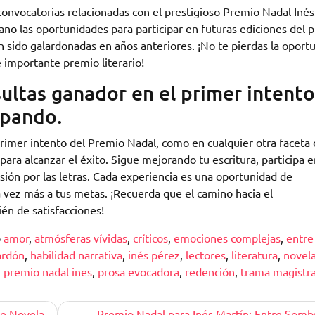
onvocatorias relacionadas con el prestigioso Premio Nadal Inés
no las oportunidades para participar en futuras ediciones del 
an sido galardonadas en años anteriores. ¡No te pierdas la oport
e importante premio literario!
ultas ganador en el primer intento
ipando.
rimer intento del Premio Nadal, como en cualquier otra faceta 
 para alcanzar el éxito. Sigue mejorando tu escritura, participa 
asión por las letras. Cada experiencia es una oportunidad de
 vez más a tus metas. ¡Recuerda que el camino hacia el
én de satisfacciones!
o
amor
,
atmósferas vívidas
,
críticos
,
emociones complejas
,
entre
ardón
,
habilidad narrativa
,
inés pérez
,
lectores
,
literatura
,
novel
,
premio nadal ines
,
prosa evocadora
,
redención
,
trama magistra
de Novela
Premio Nadal para Inés Martín: Entre Somb