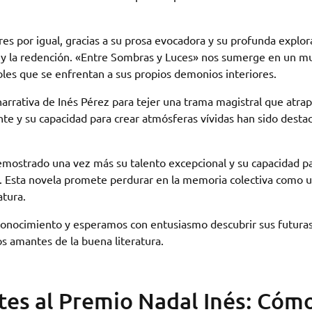
ores por igual, gracias a su prosa evocadora y su profunda explor
a y la redención. «Entre Sombras y Luces» nos sumerge en un 
les que se enfrentan a sus propios demonios interiores.
narrativa de Inés Pérez para tejer una trama magistral que atrap
ante y su capacidad para crear atmósferas vívidas han sido desta
emostrado una vez más su talento excepcional y su capacidad p
s. Esta novela promete perdurar en la memoria colectiva como 
atura.
econocimiento y esperamos con entusiasmo descubrir sus futura
s amantes de la buena literatura.
tes al Premio Nadal Inés: Cóm