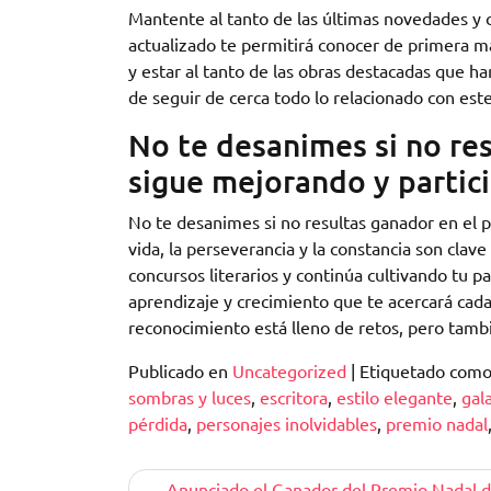
Mantente al tanto de las últimas novedades y c
actualizado te permitirá conocer de primera ma
y estar al tanto de las obras destacadas que h
de seguir de cerca todo lo relacionado con est
No te desanimes si no res
sigue mejorando y partic
No te desanimes si no resultas ganador en el p
vida, la perseverancia y la constancia son clave
concursos literarios y continúa cultivando tu p
aprendizaje y crecimiento que te acercará cada
reconocimiento está lleno de retos, pero tambi
Publicado en
Uncategorized
|
Etiquetado com
sombras y luces
,
escritora
,
estilo elegante
,
gal
pérdida
,
personajes inolvidables
,
premio nadal
Navegación
Anunciado el Ganador del Premio Nadal 