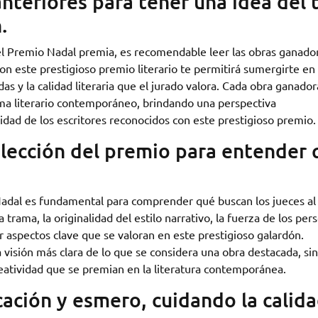
nteriores para tener una idea del 
.
 el Premio Nadal premia, es recomendable leer las obras ganado
con este prestigioso premio literario te permitirá sumergirte en
as y la calidad literaria que el jurado valora. Cada obra ganador
rama literario contemporáneo, brindando una perspectiva
vidad de los escritores reconocidos con este prestigioso premio.
selección del premio para entender
 Nadal es fundamental para comprender qué buscan los jueces al
a trama, la originalidad del estilo narrativo, la fuerza de los per
r aspectos clave que se valoran en este prestigioso galardón.
a visión más clara de lo que se considera una obra destacada, si
reatividad que se premian en la literatura contemporánea.
ación y esmero, cuidando la calid