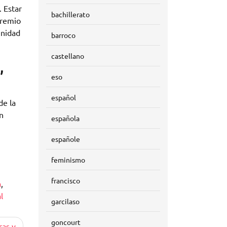
. Estar
bachillerato
premio
unidad
barroco
castellano
,
eso
español
de la
en
española
españole
feminismo
francisco
a
,
l
garcilaso
goncourt
ras y