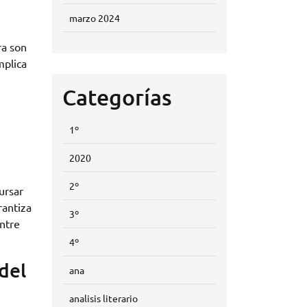
marzo 2024
n
ra son
mplica
Categorías
1º
2020
2º
ursar
rantiza
3º
ntre
4º
del
ana
analisis literario