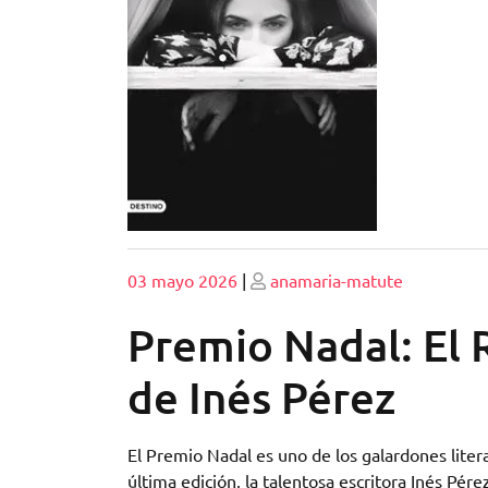
Publicado
Publicado
03 mayo 2026
|
anamaria-matute
Premio Nadal: El 
de Inés Pérez
El Premio Nadal es uno de los galardones litera
última edición, la talentosa escritora Inés Pé