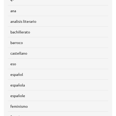
4º
ana
analisis literario
bachillerato
barroco
castellano
eso
español
española
españole
feminismo