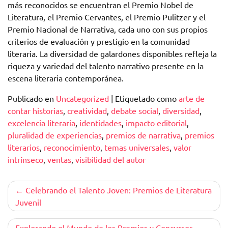
más reconocidos se encuentran el Premio Nobel de
Literatura, el Premio Cervantes, el Premio Pulitzer y el
Premio Nacional de Narrativa, cada uno con sus propios
criterios de evaluación y prestigio en la comunidad
literaria. La diversidad de galardones disponibles refleja la
riqueza y variedad del talento narrativo presente en la
escena literaria contemporánea.
Publicado en
Uncategorized
|
Etiquetado como
arte de
contar historias
,
creatividad
,
debate social
,
diversidad
,
excelencia literaria
,
identidades
,
impacto editorial
,
pluralidad de experiencias
,
premios de narrativa
,
premios
literarios
,
reconocimiento
,
temas universales
,
valor
intrínseco
,
ventas
,
visibilidad del autor
Navegación
Celebrando el Talento Joven: Premios de Literatura
Juvenil
de
Explorando el Mundo de los Premios y Concursos