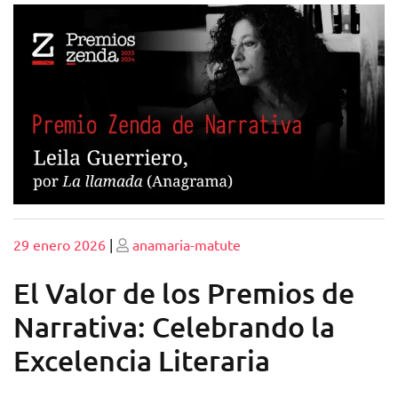
Publicado
Publicado
29 enero 2026
|
anamaria-matute
El Valor de los Premios de
Narrativa: Celebrando la
Excelencia Literaria