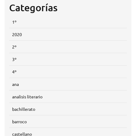
Categorías
1º
2020
2º
3º
4º
ana
analisis literario
bachillerato
barroco
castellano