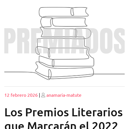
Publicado
Publicado
12 febrero 2026
|
anamaria-matute
Los Premios Literarios
que Marcarán el 2022